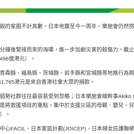
毀的家園不計其數。日本地震至今一周年，樂施會仍然
26分鐘後緊接而來的海嘯，進一步加劇災害的殺傷力。截止
496億港元）。
青森縣、福島縣、茨城縣、岩手縣和宮城縣等地推行為
161,765港元是來自香港社會大眾的捐款。
社群往往最容易受到忽略；日本樂施會總幹事Akiko 
是將救援項目的重點，集中於支援災區的母親、嬰兒、
）。
L、日本家庭計劃(JOICEP)、日本婦女庇護聯網（Japan 