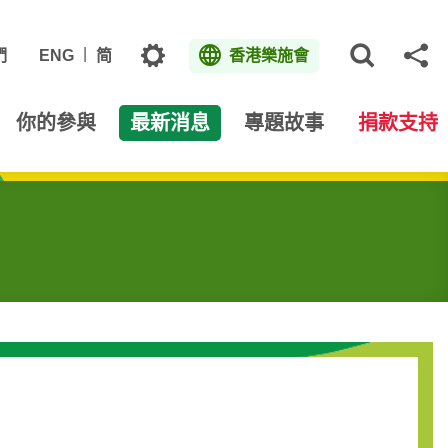
主題
們
ENG
简
香港樂施會
打開網
分
你的參與
最新消息
專題故事
捐款支持