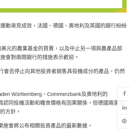
議運動漸見成效，法國、德國、奧地利及英國的銀行紛紛
4億美元的農業基金的買賣，以及中止另一項與農產品部
樂施會對兩間銀行的措施表示歡迎。
銀行會否停止向其他投資者銷售具投機成分的產品，仍然
Fa
n Württemberg、Commerzbank及奧地利的
易商和研究員認同投機活動和糧食價格有因果關係，但德國兩家最
Li
動的方針。
Pi
樂施會將公布相關投資產品的最新數據。