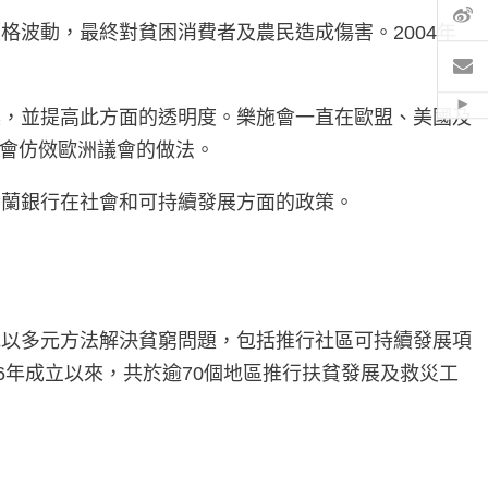
微
波動，最終對貧困消費者及農民造成傷害。2004年
電
Hid
具，並提高此方面的透明度。樂施會一直在歐盟、美國及
事會仿傚歐洲議會的做法。
荷蘭銀行在社會和可持續發展方面的政策。
地以多元方法解決貧窮問題，包括推行社區可持續發展項
6年成立以來，共於逾70個地區推行扶貧發展及救災工