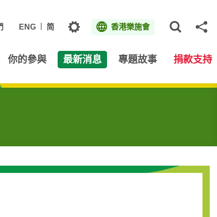
主題
們
ENG
简
香港樂施會
打開網
分
你的參與
最新消息
專題故事
捐款支持