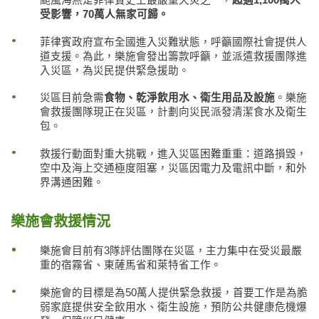
受影響，
70
萬人無家可歸。
菲律賓政府宣布全國進入災難狀態，呼籲國際社會提供人
道支援。為此，樂施會發出籌款呼籲，並派遣救援團隊進
入災區，為災民提供緊急援助。
災區目前急需
食物、乾淨
飲
用水、衛生用品及設施
。樂施
會救援團隊現正在災區，計劃向災民派發清潔食水及衛生
包。
救援行動面對重大挑戰，進入災區困難重重：道路損毁，
空中及海上交通極度阻塞，災區因電力及電訊中斷，和外
界溝通困難。
樂施會救援情況
樂施會目前有3隊評估團隊在災區，主力集中在受災最嚴
重的宿霧省、東薩馬省和萊特省工作。
樂施會的目標是為50萬人提供緊急救援，首要工作是為脆
弱家庭提供安全飲用水、衛生設施，預防公共健康危機爆