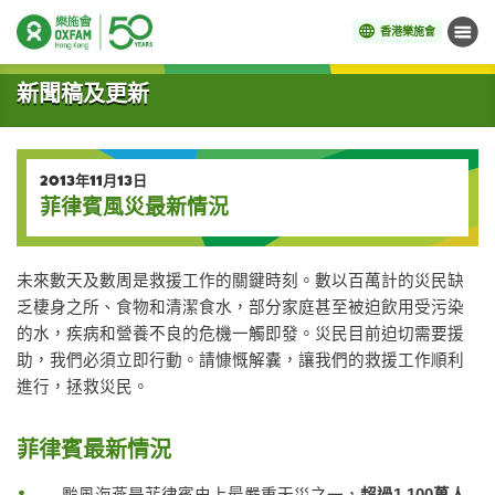
香港樂施會
目錄
開始主要內容
新聞稿及更新
2013年11月13日
菲律賓風災最新情況
未來數天及數周是救援工作的關鍵時刻。數以百萬計的災民缺
乏棲身之所、食物和清潔食水，部分家庭甚至被迫飲用受污染
的水，疾病和營養不良的危機一觸即發。災民目前迫切需要援
助，我們必須立即行動。請慷慨解囊，讓我們的救援工作順利
進行，拯救災民。
菲律賓最新情況
颱風海燕是菲律賓史上最嚴重天災之一，
超過
1,100
萬人