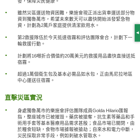
發，保障災民健康。
雖然災區運送物資困難，樂施會現正派出貨車運送部分物
資到獨魯萬市，希望未來數天可以盡快開始派發緊急物
資，計劃為2萬戶家庭提供清潔飲用水。
S
第2救援隊伍於今天抵達宿霧和評估團隊會合，計劃下一
輪救援行動。
計劃將16噸折合價值約20萬美元的救援用品盡快直接送抵
宿霧。
超過1萬個衛生包及基本必需品如水包，正由馬尼拉地區
中心運送往宿霧。
直擊災區實況
身處獨魯萬市的樂施會評估團隊成員Golda Hilario匯報
指，整座城市已被摧毁。藥房被搶奪，抗生素等藥品和手
術用手套等基本醫療用品需求甚殷；食品市場已關閉，由
於糧食短缺，食物市場據報被搶劫；自來水和電力中斷，
災民採取非常手段，例如刺破水管取水。