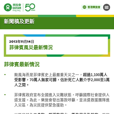
香港樂施會
目錄
開始主要內容
新聞稿及更新
2013年11月14日
菲律賓風災最新情況
菲律賓最新情況
颱風海燕是菲律賓史上最嚴重天災之一，
超過
1,100
萬人
受影響，
70
萬人無家可歸，估計死亡人數介乎
2,000
至
1
萬
人之間。
菲律賓政府宣布全國進入災難狀態，呼籲國際社會提供人
道支援。為此，樂施會發出籌款呼籲，並派遣救援團隊進
入災區，為災民提供緊急援助。