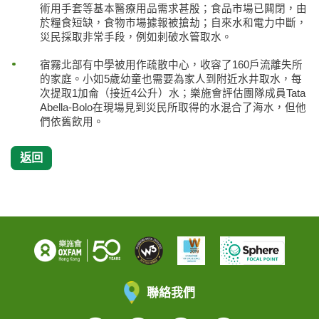
術用手套等基本醫療用品需求甚殷；食品市場已闗閉，由
於糧食短缺，食物市場據報被搶劫；自來水和電力中斷，
災民採取非常手段，例如刺破水管取水。
宿霧北部有中學被用作疏散中心，收容了160戶流離失所
的家庭。小如5歲幼童也需要為家人到附近水井取水，每
次提取1加侖（接近4公升）水；樂施會評估團隊成員Tata
Abella-Bolo在現場見到災民所取得的水混合了海水，但他
們依舊飲用。
返回
聯絡我們