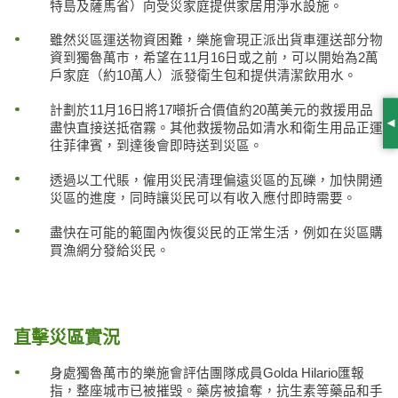
特島及薩馬省）向受災家庭提供家居用淨水設施。
雖然災區運送物資困難，樂施會現正派出貨車運送部分物
資到獨魯萬市，希望在11月16日或之前，可以開始為2萬
戶家庭（約10萬人）派發衛生包和提供清潔飲用水。
計劃於11月16日將17噸折合價值約20萬美元的救援用品
盡快直接送抵宿霧。其他救援物品如清水和衛生用品正運
S
往菲律賓，到達後會即時送到災區。
透過以工代賬，僱用災民清理偏遠災區的瓦礫，加快開通
災區的進度，同時讓災民可以有收入應付即時需要。
盡快在可能的範圍內恢復災民的正常生活，例如在災區購
買漁網分發給災民。
直擊災區實況
身處獨魯萬市的樂施會評估團隊成員Golda Hilario匯報
指，整座城市已被摧毁。藥房被搶奪，抗生素等藥品和手