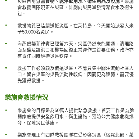
災區目前急需
食物、乾淨
飲
用水、衛生用品及設施
。樂施
會救援團隊現正在災區，計劃向災民派發清潔食水及衛生
包。
救援物質已陸續送抵災區。在萊特島，今天開始派發大米
予50,000名災民。
海燕侵襲菲律賓已經第六天，災區仍然未能開通。清理路
面瓦礫及讓港口和機場回復正常運作是首要任務，政府亦
有責任同時維持災區秩序。
救援工作必須顧及偏遠災區，不應只集中關注流動社區人
口。留在災區的災民流動性較低，因而更為脆弱，需要優
先獲得救援。
樂施會救援情況
樂施會的目標是為50萬人提供緊急救援，首要工作是為脆
弱家庭提供安全飲用水、衛生設施，預防公共健康危機爆
發，保障災民健康。
樂施會現正有四隊救援團隊在受影響災區（宿霧北部、萊