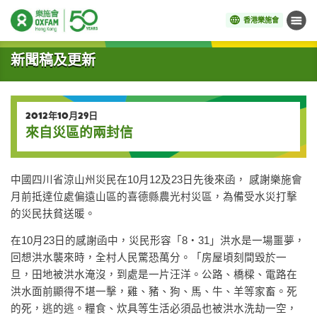
香港樂施會
目錄
開始主要內容
新聞稿及更新
2012年10月29日
來自災區的兩封信
中國四川省涼山州災民在10月12及23日先後來函， 感謝樂施會
月前抵達位處偏遠山區的喜德縣農光村災區，為備受水災打擊
的災民扶貧送暖。
在10月23日的感謝函中，災民形容「8‧31」洪水是一場噩夢，
回想洪水襲來時，全村人民驚恐萬分。「房屋頃刻間毀於一
旦，田地被洪水淹沒，到處是一片汪洋。公路、橋樑、電路在
洪水面前顯得不堪一擊，雞、豬、狗、馬、牛、羊等家畜。死
的死，逃的逃。糧食、炊具等生活必須品也被洪水洗劫一空，