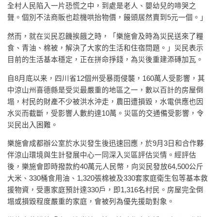
全村人民陷入一片恐慌之中，到處是老人、嬰幼兒的啼哭之
聲。個別不法商販也趁機哄抬物價，饅頭居然賣到5元一個。」
然而，就在災民忍饑挨餓之時，「樂施會及時為災民送來了糧
食、青油、棉被，解決了大家的生活和住宿問題。」災民表示
目前的生活基本穩定，正在拼命掙錢，為災後重建添磚加瓦。
自8月底以来，四川省12個州受暴雨侵襲，160萬人受影響，其
中涼山州喜德縣是受災最嚴重的地區之一，數以百計的房屋倒
塌，村民的財產不少被洪水沖走，農田遭損毀，水電供應也因
水災而截斷，受影響人數約達10萬。災區的交通備受影響，令
災民出入困難。
樂施會成都辦公室於水災發生後迅速回應，於9月3日和合作夥
伴涼山環境與生計發展中心一同深入災區評估災情。經評估
後，樂施會即時撥款約40萬元人民幣，向災民發放64,500公斤
大米、330桶食用油、1,320張棉被及330套家庭衛生包等基本救
援物資，受惠家庭預計達330戶，即1,316名村民。房屋完全倒
塌或損毀程度嚴重的家庭，會被列為優先援助對象。