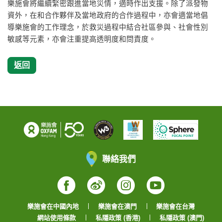
樂施會將繼續緊密跟進當地災情，適時作出支援。除了派發物
資外，在和合作夥伴及當地政府的合作過程中，亦會適當地倡
導樂施會的工作理念，於救災過程中結合社區參與、社會性別
敏感等元素，亦會注重提高透明度和問責度。
返回
聯絡我們
Facebook
Weibo
Instagram
YouTube
樂施會在中國內地
樂施會在澳門
樂施會在台灣
網站使用條款
私隱政策 (香港)
私隱政策 (澳門)