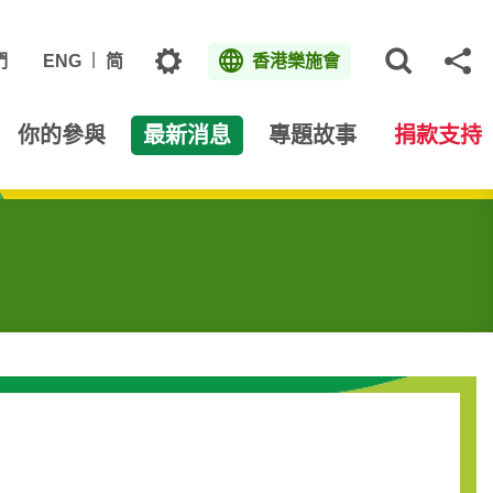
主題
們
ENG
简
香港樂施會
打開網
分
你的參與
最新消息
專題故事
捐款支持