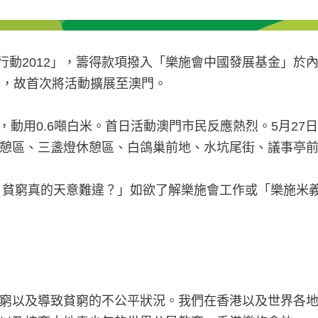
大行動2012」，籌得款項撥入「樂施會中國發展基金」
年，故首次將活動擴展至澳門。
工，動用0.6噸白米。首日活動澳門市民反應熱烈。5月2
憩區、三盞燈休憩區、白鴿巢前地、水坑尾街、議事亭前
，貧窮真的天意難違？」如欲了解樂施會工作或「樂施米義
窮以及導致貧窮的不公平狀況。我們在香港以及世界各