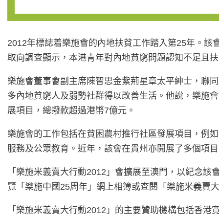
2012年標誌着樂施會的內地扶貧工作踏入第25年。該
取向調查顯示，本港青年對內地貧窮問題認知不足且扶貧
樂施會董事會副主席陳智思金紫荊星章太平紳士，聯同
多內地貧窮人及弱勢社群得以改善生活。他說，樂施會是
展項目，總撥款超過港幣7億元。
樂施會的工作包括在貧困農村推行社區發展項目，例如
服務及公眾教育。近年，該會在貴州亦開展了多個項目
「樂施米義賣大行動2012」會擴展至澳門，以紀念該
覽「樂施中國25周年」網上相簿或查閱「樂施米義賣大行
「樂施米義賣大行動2012」的主要贊助機構包括香港