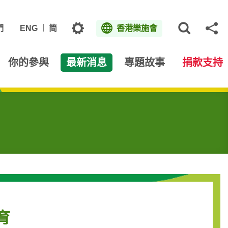
主題
們
ENG
简
香港樂施會
打開網
分
你的參與
最新消息
專題故事
捐款支持
育