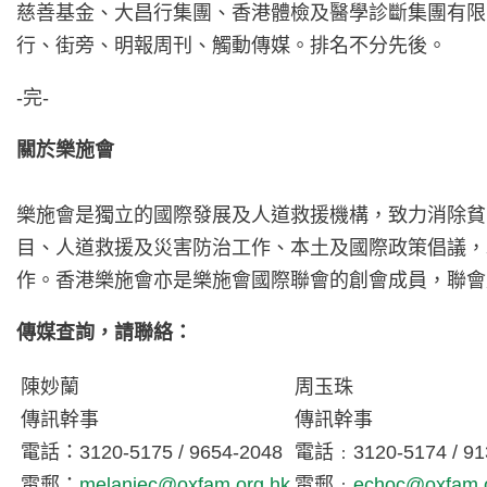
慈善基金、大昌行集團、香港體檢及醫學診斷集團有限
行、街旁、明報周刊、觸動傳媒。排名不分先後。
-完-
關於樂施會
樂施會是獨立的國際發展及人道救援機構，致力消除貧
目、人道救援及災害防治工作、本土及國際政策倡議，
作。香港樂施會亦是樂施會國際聯會的創會成員，聯會
傳媒查詢，請聯絡：
陳妙蘭
周玉珠
傳訊幹事
傳訊幹事
電話：3120-5175 / 9654-2048
電話﹕3120-5174 / 91
電郵：
melaniec@oxfam.org.hk
電郵﹕
echoc@oxfam.o