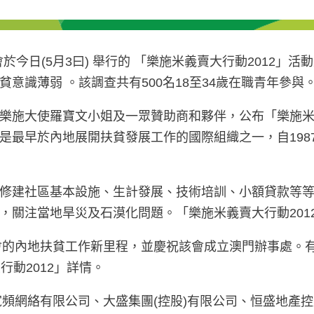
會於今日(5月3曰) 舉行的 「樂施米義賣大行動2012
意識薄弱 。該調查共有500名18至34歲在職青年參與
樂施大使羅寶文小姐及一眾贊助商和夥伴，公布「樂施米義
最早於內地展開扶貧發展工作的國際組織之一，自1987年
修建社區基本設施、生計發展、技術培訓、小額貸款等
，關注當地旱災及石漠化問題。「樂施米義賣大行動201
會的內地扶貧工作新里程，並慶祝該會成立澳門辦事處。
動2012」詳情。
寛頻網絡有限公司、大盛集團(控股)有限公司、恒盛地產