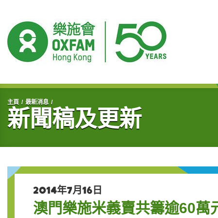
開始主要內容
主頁
最新消息
新聞稿及更新
2014年7月16日
澳門樂施米義賣共籌逾60萬