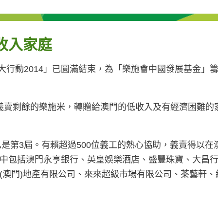
收入家庭
賣大行動2014」已圓滿結束，為「樂施會中國發展基金」
0包義賣剩餘的樂施米，轉贈給澳門的低收入及有經濟困難
已是第3屆。有賴超過500位義工的熱心協助，義賣得以
中包括澳門永亨銀行、英皇娛樂酒店、盛豐珠寶、大昌
(澳門)地產有限公司、來來超級市場有限公司、茶藝軒、