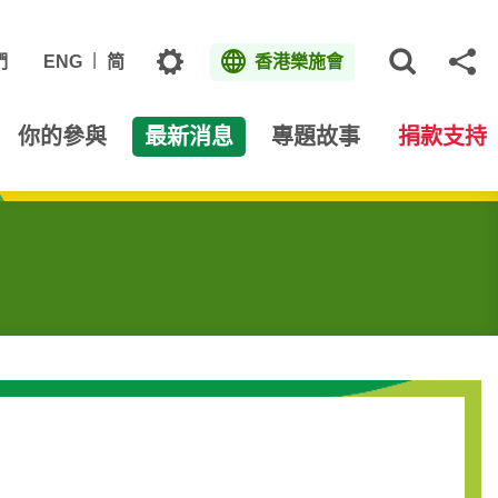
主題
們
ENG
简
香港樂施會
打開網
分
你的參與
最新消息
專題故事
捐款支持