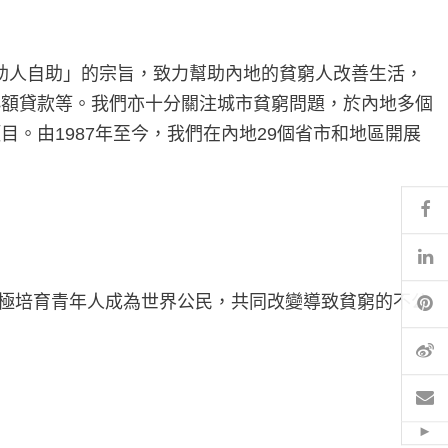
「助人自助」的宗旨，致力幫助內地的貧窮人改善生活，
小額貸款等。我們亦十分關注城市貧窮問題，於內地多個
。由1987年至今，我們在內地29個省市和地區開展
Fa
Li
Pi
積極培育青年人成為世界公民，共同改變導致貧窮的不公
微
電
Hid