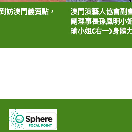
)到訪澳門義賣點，
澳門演藝人協會副會
副理事長孫鳯明小姐
瑜小姐(右一)身體