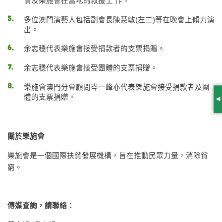
情及樂施會在當地的救援工 作。
多位澳門演藝人包括副會長陳慧敏(左二)等在晚會上傾力演
出。
余志穩代表樂施會接受捐款者的支票捐贈。
余志穩代表樂施會接受團體的支票捐贈。
樂施會澳門分會顧問岑一峰亦代表樂施會接受捐款者及團
體的支票捐贈。
S
關於樂施會
樂施會是一個國際扶貧發展機構，旨在推動民眾力量，消除貧
窮。
傳媒查詢，請聯絡：