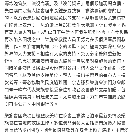
籌款晚會於「澳視高清」及「澳門資訊」兩個頻道現場直播，
先由澳門演藝人協會理事長鍾楚霖致詞，講述籌辦晚會的目
的，以及表達對尼泊爾地震災民的支持。樂施會總裁余志穩亦
在晚會上表示：「尼泊爾上月25日發生大地震，傷亡慘重，過
百萬人無家可歸，5月12日下午當地再發生強烈地震，亦令災民
再次陷入困境之中。樂施會救援人員正努力在多個災區展開救
援工作。尼泊爾面對如此不幸的災難，實在極需要國際社會及
外界的大力支援。相信有大家的支持，災民必定能夠重新振
作。」余志穩感謝澳門演藝人協會一直以來對樂施會的支持，
同時多謝澳門廣播電視股份有限公司、棋人公益文化計劃、澳
門電訊，以及其他支持單位、藝人、捐出拍賣品的有心人、捐
款者等，齊心協助災民度過難關。余志穩及樂施會澳門分會顧
問岑一峰亦代表樂施會接受多位捐款者及團體的支票捐贈，包
括陳美儀議員、周廷波先生、太陽城集團、力加市場推廣及顧
問有限公司、中國銀行等。
樂施會國際項目總監陳美玲在晚會上講述尼泊爾最新災情及樂
施會在當地的救援工作，多位澳門演藝人包括澳門演藝人協會
會長徐智勇(小肥)、副會長陳慧敏等在晚會上傾力演出，主持愛