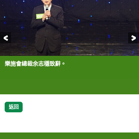
前一頁
樂施會總裁余志穩致辭。
樂施會澳門分會顧問岑一峰(右)代表樂施會接受中國
澳門演藝人《讓愛零距"尼"》籌款晚會集合多位演藝
樂施會國際項目總監陳美玲(中)在晚會上講述尼泊爾
多位澳門演藝人包括副會長陳慧敏(左二)等在晚會上
余志穩代表樂施會接受周廷波先生的支票捐贈。
余志穩代表樂施會接受太陽城集團的支票捐贈。
樂施會澳門分會顧問岑一峰代表樂施會接受力加市場
銀行的支票捐贈。
人的力量，為尼泊爾大地震災區共籌得逾100萬澳門
最新災情及樂施會在當地的救援工作。
傾力演出。
推廣及顧問有限公司的支票捐贈。
幣捐款。
返回