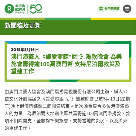
香港樂施會
目錄
開始主要內容
新聞稿及更新
2015年5月14日
澳門演藝人《讓愛零距"尼"》籌款晚會 為樂
施會籌得逾100萬澳門幣 支持尼泊爾救災及
重建工作
由澳門演藝人協會及澳門廣播電視股份有限公司主辦、棋人公
益文化計劃協辦之《讓愛零距"尼"》籌款晚會已於5月13日(星期
三)晚上假澳門綜藝二館圓滿結束。是次晚會集合多位港澳演藝
人的力量，為尼泊爾大地震災區共籌得逾100萬澳門幣捐款，款
項不扣除開支，全數撥捐樂施會，支援當地的災民，以及將來
的重建工作。