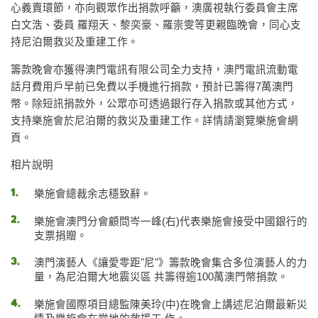
心義賣環節，亦向觀眾作出捐款呼籲，澳廣視執行委員會主席
白文浩、委員 羅翔天、黎奕豪、羅崇雯等更親臨晚會，同心支
持尼泊爾救災及重建工作。
籌款晚會亦獲得澳門電訊有限公司全力支持，澳門電訊流動電
話月費用戶早前已免費以手機進行捐款，預計已籌得7萬澳門
幣。除短訊捐款外，公眾亦可透過銀行存入捐款或其他方式，
支持樂施會於尼泊爾的救災及重建工作。詳情請瀏覽樂施會網
頁。
相片說明
樂施會總裁余志穩致辭。
樂施會澳門分會顧問岑一峰(右)代表樂施會接受中國銀行的
支票捐贈。
澳門演藝人《讓愛零距"尼"》籌款晚會集合多位演藝人的力
量，為尼泊爾大地震災區 共籌得逾100萬澳門幣捐款。
樂施會國際項目總監陳美玲(中)在晚會上講述尼泊爾最新災