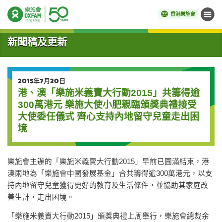
香港樂施會
目錄
開始主要內容
新聞稿及更新
2015年7月20日
港、澳「樂施米義賣大行動2015」共籌得逾
300萬港元 樂施大使小肥親臨頒獎典禮接受
大使委任儀式 齊心支持內地留守兒童走出困
境
樂施會主辦的「樂施米義賣大行動2015」早前已圓滿結束，港
澳兩地為「樂施會中國發展基金」合共籌得逾300萬港元，以支
持內地留守兒童獲得更好的教育及生活條件，並協助其家庭改
善生計，走出困境。
「樂施米義賣大行動2015」頒獎典禮上周舉行，樂施會總裁余