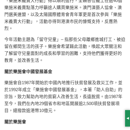
「樂施米義賣大行動」得以順利進行，全賴各位義工在逾40個
樂施米義賣點落力呼籲途人購買樂施米。澳門演藝人協會、澳
門選美連盟，以及太陽國際體育會青年軍更是首次參與「樂施
米義賣大行動」，活動亦得到港澳市民的慷慨支持，反應熱
烈。
今年活動主題為「留守兒童」– 指那些父母離鄉進城打工、被迫
留在鄉間生活的孩子。樂施會希望藉此活動，喚起大眾關注和
了解留守兒童面對的成長和學習的困難，支持他們獲得更好的
教育，並改善生活。
關於樂施會中國發展基金
樂施會自1987年開始於中國內地推行扶貧發展及救災工作，並
於1992年成立「樂施會中國發展基金」，本著「助人自助」的
宗旨，致力幫助內地的貧窮人改善生活，長遠脫貧。由1987年
至今，我們在內地29個省市和地區開展逾2,500項扶貧發展項
目，總撥款逾港幣10億元。
S
關於樂施會