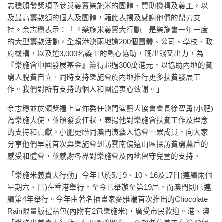
志穩頒發獎項予參與義賣樂施米的團體、贊助機構及義工，以
及最高籌款額的個人及團體，藉此表揚及感謝他們的鼎力支
持。余志穩表示：「『樂施米義賣大行動』是樂施會一年一度
的大型籌款活動，全賴港澳兩地逾200個團體、公司、學校、政
府機構，以及逾3,000名義工的熱心協助，既出錢又出力，為
『樂施會中國發展基金』籌得超過300萬港元，以協助內地的貧
窮人脫貧自立，同時支持樂施會於內地推行更多扶貧發展工
作。我們對所有支持的個人和團體衷心致謝。」
余志穩並於頒獎禮上宣佈委任澳門演藝人協會會長徐智勇(小肥)
為樂施大使，並頒發委任狀，表揚他對樂施會扶貧工作及理念
的支持和貢獻。小肥更聯同澳門演藝人協會一眾成員，向大家
分享他們早前首次與樂施會到訪雲南偏遠山區探訪貧窮農戶的
感受和體會，並感謝各界對樂施會及內地留守兒童的支持。
「樂施米義賣大行動」今年已於5月9、10、16及17日(連續兩個
星期六、日)在香港舉行，至今已舉辦至第19屆，而澳門則已連
續第4年舉行。今年由著名插畫家麥雅端首次推出的Chocolate
Rain限量版禮品包(內附有2包樂施米)，廣受市民歡迎。港、澳