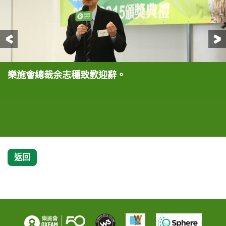
前一頁
樂施會總裁余志穩致歡迎辭。
樂施會總裁余志穩與所有與會贊助機構及得獎團體合
余志穩向樂施大使小肥頒發委任狀，表揚其對樂施會
樂施大使小肥聯同澳門演藝人協會一眾成員，向大家
樂施會總裁余志穩、樂施大使小肥，以及澳門演藝人
樂施大使森美(圖右三)到訪樂施米攤檔，為一眾義工
樂施會－澳門分會理事會常務理事岑一峰(圖中) 、樂
照。
扶貧工作及理念的支持及貢獻。
分享他們早前首次與樂施會到訪雲南偏遠山區探訪貧
協會一眾成員與各贊助機構代表合照。
打氣。
施會署理籌款及傳訊總監(傳訊)龍小燕(圖右一)與澳
窮農戶的感受和體會。
門選美連盟成員手持Chocolate Rain樂施米包合
照。
返回