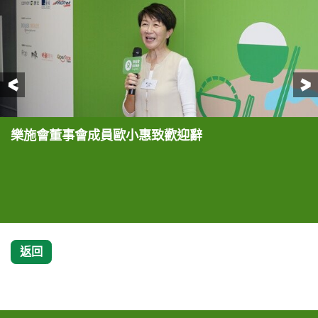
前一頁
樂施會董事會成員歐小惠致歡迎辭
歐小惠(右)及樂施會總裁梁詠雩(左)在記者會上宣
樂施大使森美(右)、港姐冠軍麥明詩(左)呼籲大家響
森美(左五)、麥明詩(左六)、歐小惠(左七)、梁詠雩
森美(右二)與麥明詩(中)從旁協助王利民為現場嘉賓
森美(左四)、麥明詩(右五)、歐小惠(右六)、梁詠雩
布，樂施會將以「無窮世界」作為機構全新的定位及
應10月17日國際滅貧日，當天「回家吃飯」，與家人
(右五)、康宏金融控股有限公司集團主席王利民(左
烹調鴨舌、皮蛋豆腐、豉油雞、賽毛蟹、蟠龍鱔等小
(左五)與各嘉賓即場品嘗王利民(右一)的廚藝，並呼
標語
樂聚天倫之餘，亦可捐出省下來的晚飯錢，支持全球
四)、與眾嘉賓一起參與樂施會「回家吃飯」儀式
菜
籲大家於國際滅貧日當天齊齊「回家吃飯」
8億貧窮人免挨餓
返回