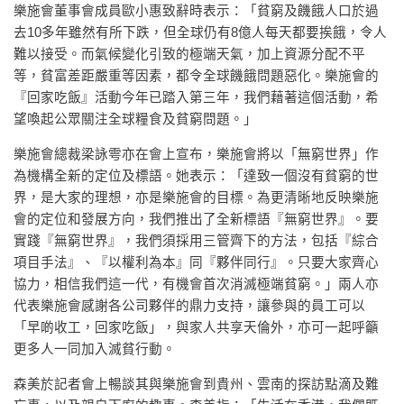
樂施會董事會成員歐小惠致辭時表示：「貧窮及饑餓人口於過
去10多年雖然有所下跌，但全球仍有8億人每天都要挨餓，令人
難以接受。而氣候變化引致的極端天氣，加上資源分配不平
等，貧富差距嚴重等因素，都令全球饑餓問題惡化。樂施會的
『回家吃飯』活動今年已踏入第三年，我們藉著這個活動，希
望喚起公眾關注全球糧食及貧窮問題。」
樂施會總裁梁詠雩亦在會上宣布，樂施會將以「無窮世界」作
為機構全新的定位及標語。她表示：「達致一個沒有貧窮的世
界，是大家的理想，亦是樂施會的目標。為更清晰地反映樂施
會的定位和發展方向，我們推出了全新標語『無窮世界』。要
實踐『無窮世界』，我們須採用三管齊下的方法，包括『綜合
項目手法』、『以權利為本』同『夥伴同行』。只要大家齊心
協力，相信我們這一代，有機會首次消滅極端貧窮。」兩人亦
代表樂施會感謝各公司夥伴的鼎力支持，讓參與的員工可以
「早啲收工，回家吃飯」，與家人共享天倫外，亦可一起呼籲
更多人一同加入滅貧行動。
森美於記者會上暢談其與樂施會到貴州、雲南的探訪點滴及難