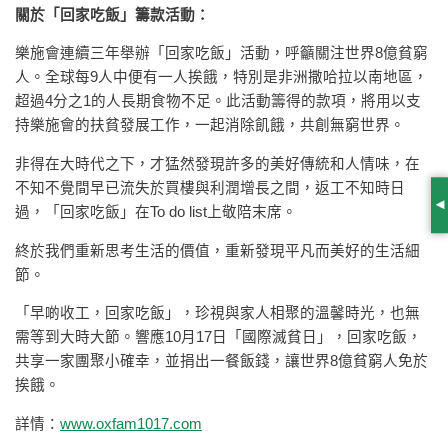
關於「回家吃飯」籌款活動：
樂施會連續三年舉辦「回家吃飯」活動，呼籲關注世界8億貧窮
人。全球每9人中便有一人挨餓，特別是非洲撒哈拉以南地區，
超過4分之1的人長期食物不足。此活動籌得的款項，將用以支
持樂施會的扶貧發展工作，一起消除飢餓，共創無窮世界。
非得在大時代之下，才猛然發現許多的美好傳統和人情味，在
不知不覺間早已流失於買樓與利潤增長之間，返工不知時日
過，「回家吃飯」在To do list上敬陪末席。
S
終於我們重新思考生活的價值，重新發現平凡而美好的生活細
節。
「早啲收工，回家吃飯」，珍視與家人相聚的溫馨時光，也無
需等到大時大節。響應10月17日「國際滅貧日」，回家吃飯，
共享一家團聚小確幸，並捐出一餐飯錢，讓世界8億貧窮人免於
挨餓。
詳情：
www.oxfam1017.com