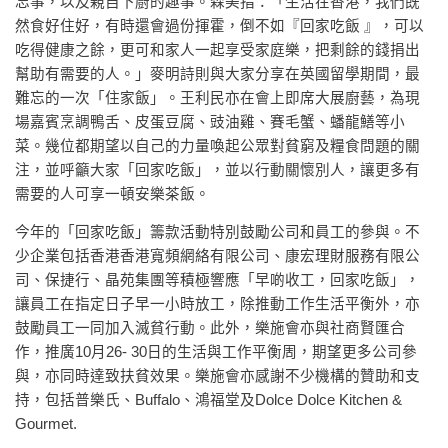
忘事，以及親自下廚的趣事。森美指：「生活在香港，我們既
然食好住好，有時還會過份揮霍，倒不如『回家吃飯 』，可以
吃得健康之餘，更可和家人一起享受家庭樂，把剩餘的錢捐出
幫助有需要的人。」麥明詩則與大家分享在英國留學期間，最
難忘的一次「住家飯」。王利民亦在會上即席大展廚藝，為現
場嘉賓烹調鴨舌、皮蛋豆腐、豉油雞、賽毛蟹、蟠龍鱔等小
菜。幾位都期望以自己的力量喚起公眾對貧窮及糧食問題的關
注，並呼籲大家「回家吃飯」，並以行動關懷別人，讓更多有
需要的人可享一頓安樂茶飯。
今年的「回家吃飯」籌款活動特別鼓勵公司和員工的參與。不
少企業包括香港香港寬頻網絡有限公司、康宏理財服務有限公
司、保捷行、晶苑集團等積極響應「早啲收工，回家吃飯」，
讓員工在指定日子早一小時放工，除推動工作生活平衡外，亦
鼓勵員工一同加入滅貧行動。此外，樂施會亦與社商賢匯合
作，推廣10月26- 30日的生活與工作平衡周，期望更多公司參
與，亦同時達致扶貧效果。樂施會亦感謝不少機構的贊助和支
持，包括普樂氏、Buffalo、鴻福堂及Dolce Dolce Kitchen &
Gourmet.