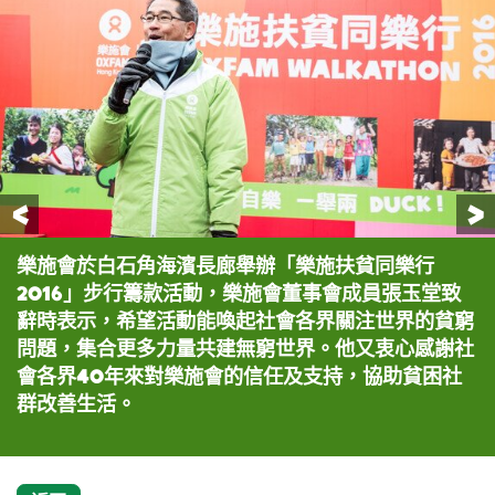
前一頁
樂施會於白石角海濱長廊舉辦「樂施扶貧同樂行
董事會成員張玉堂(左一)、籌款及傳訊委員會委員何
「樂施扶貧同樂行2016」今年第三年舉辦，為樂施
「樂施扶貧同樂行2016」今年第三年舉辦，為樂施
「樂施扶貧同樂行2016」今年第三年舉辦，為樂施
「樂施扶貧同樂行2016」今年第三年舉辦，為樂施
2016」步行籌款活動，樂施會董事會成員張玉堂致
建宗(右一)、樂施會董事會主席齊家瑩(右二) 、樂施
會籌得逾45萬港元。
會籌得逾45萬港元。
會籌得逾45萬港元。
會籌得逾45萬港元。
辭時表示，希望活動能喚起社會各界關注世界的貧窮
會總裁梁詠雩(右三)等主持起步禮。
問題，集合更多力量共建無窮世界。他又衷心感謝社
會各界40年來對樂施會的信任及支持，協助貧困社
群改善生活。