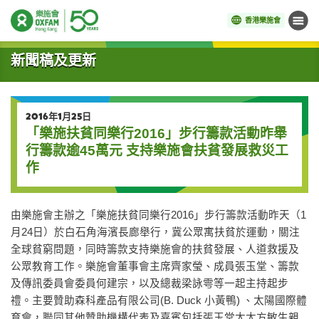
香港樂施會
目錄
開始主要內容
新聞稿及更新
2016年1月25日
「樂施扶貧同樂行2016」步行籌款活動昨舉
行籌款逾45萬元 支持樂施會扶貧發展救災工
作
由樂施會主辦之「樂施扶貧同樂行2016」步行籌款活動昨天（1
月24日）於白石角海濱長廊舉行，冀公眾寓扶貧於運動，關注
全球貧窮問題，同時籌款支持樂施會的扶貧發展、人道救援及
公眾教育工作。樂施會董事會主席齊家瑩、成員張玉堂、籌款
及傳訊委員會委員何建宗，以及總裁梁詠雩等一起主持起步
禮。主要贊助森科產品有限公司(B. Duck 小黃鴨) 、太陽國際體
育會，聯同其他贊助機構代表及嘉賓包括張玉堂太太方敏生親