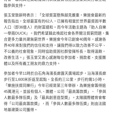
臨參與支持。
張玉堂致辭時表示：「全球貧富懸殊越見嚴重，樂施會最新的
報告指出，全球最富有的62人，已擁有相當於世界最貧困半數
人口（即36億人）的財富總和。而今年活動主題為『助人自樂
一舉兩DUCK』。我們希望藉此喚起社會各界關注貧窮問題，集
合更多力量共建無窮世界。樂施會今年已創會40周年，感謝各
界40年來對我們的信任和支持，讓我們得以致力改善不公平、
不公義的社會現象，同時協助貧困社群發揮所長，取得溫飽，
改善生活。」張玉堂又衷心感謝每位參加者、捐款者、支援團
體以及所有義工朋友的鼎力支持。
參加者今早11時於白石角海濱長廊露天廣場起步，沿海濱長廊
步行至1,600米折返至起點，全長約三公里，步行約需1小時。
「樂施扶貧同樂行」今年已經是第三年舉辦，為樂施會籌得逾
45萬港元，並設有個人、團體、公司「最高籌款獎」、「參與
人數最多隊伍獎」及「最具創意造型奬」。太陽國際體育會奪
得「公司最高籌款獎」，而「參與人數最多隊伍獎」則由法國
地基建築公司獲得。