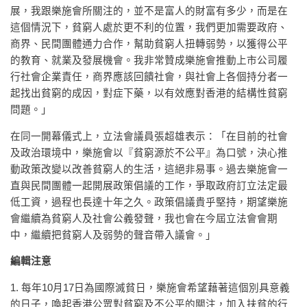
展，我跟樂施會所關注的，並不是富人的財富有多少，而是在
這個情況下，貧窮人處於更不利的位置，我們更加需要政府、
商界、民間團體通力合作，幫助貧窮人扭轉弱勢，以獲得公平
的教育、就業及發展機會。我非常贊成樂施會推動上市公司履
行社會企業責任，商界應該回饋社會，與社會上各個持分者一
起找出貧窮的成因，對症下藥，以有效應對香港的結構性貧窮
問題。」
在同一開幕儀式上，立法會議員張超雄表示：「在目前的社會
及政治環境中，樂施會以『貧窮源於不公平』為口號，決心推
動政策改變以改善貧窮人的生活，這絕非易事。過去樂施會一
直與民間團體一起開展政策倡議的工作，爭取政府訂立法定最
低工資，過程也長達十年之久。政策倡議貴乎堅持，期望樂施
會繼續為貧窮人及社會公義發聲，我也會在今屆立法會會期
中，繼續把貧窮人及弱勢的聲音帶入議會。」
編輯注意
1. 每年10月17日為國際滅貧日，樂施會希望藉著這個別具意義
的日子，喚起香港公眾對貧窮及不公平的關注，加入扶貧的行