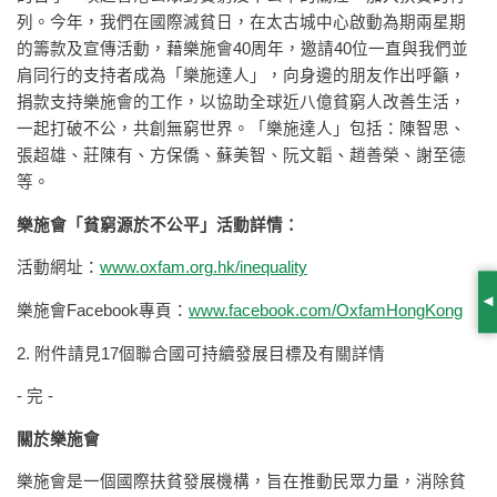
列。今年，我們在國際滅貧日，在太古城中心啟動為期兩星期
的籌款及宣傳活動，藉樂施會40周年，邀請40位一直與我們並
肩同行的支持者成為「樂施達人」，向身邊的朋友作出呼籲，
捐款支持樂施會的工作，以協助全球近八億貧窮人改善生活，
一起打破不公，共創無窮世界。「樂施達人」包括：陳智思、
張超雄、莊陳有、方保僑、蘇美智、阮文韜、趙善榮、謝至德
等。
樂施會「貧窮源於不公平」活動詳情：
活動網址：
www.oxfam.org.hk/inequality
S
樂施會Facebook專頁：
www.facebook.com/OxfamHongKong
2. 附件請見17個聯合國可持續發展目標及有關詳情
- 完 -
關於樂施會
樂施會是一個國際扶貧發展機構，旨在推動民眾力量，消除貧