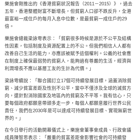
樂施會剛推出的《香港貧窮狀況報告（2011－2015）》，過去
五年，香港整體財富不斷增長，但貧窮人口卻不跌反升，全港
最富裕一成住戶的每月入息中位數，是最貧窮一成住戶的29
倍。
樂施會總裁梁詠雩表示：「貧窮很多時候是源於不公平及結構
性因素，包括制度及資源配置上的不公。但我們相信人人都有
改善自己生活的能力，亦應該被賦予這個權利。公義的社會應
在制度上確保最弱勢的貧窮人，能夠過有尊嚴的生活，經濟與
利潤增長不應以基層工友的生計為代價。」
梁詠雩續說：「聯合國訂立17個可持續發展目標，涵蓋消除貧
窮、減少貧富差距及性別不公平，當中不僅涉及全球的滅貧方
向，還針對消除國家及地區內的貧窮及不平等。我有信心，只
要每個政府都願意帶頭多走一步，每個人都願意履行世界公民
責任，我們在2030年是可以達成可持續發展目標、實現無窮世
界的。」
在今日舉行的活動開幕儀式上，樂施會董事會成員、行政會議
成員陳智思表示：「嚴重的貧富差距會影響社會的可持續發