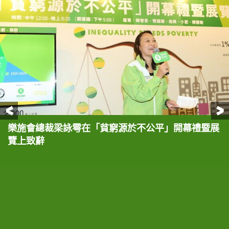
前一頁
樂施會總裁梁詠雩在「貧窮源於不公平」開幕禮暨展
立法會議員張超雄（左）與樂施會董事會成員兼行政
立法會議員張超雄（左）與樂施會董事會成員兼行政
立法會議員張超雄（左）與樂施會董事會成員兼行政
一眾嘉賓主持樂施會「貧窮源於不公平」活動之啟動
一眾主禮嘉賓聯同現場10多位與樂施會並肩同行的
覽上致辭
會議成員陳智思（右）對談，分享他們對「貧窮源於
會議成員陳智思（右）對談，分享他們對「貧窮源於
會議成員陳智思（右）對談，分享他們對「貧窮源於
儀式，左起：主要贊助晶苑集團經理－培訓及發展劉
「樂施達人」及贊助機構代表，一同展示樂施會的扶
不公平」的看法。
不公平」的看法。
不公平」的看法。
銘智、樂施大使森美、立法會議員張超雄、樂施會董
貧工作，並呼籲大家一起打破不公，共創無窮世界。
事會成員陳智思、樂施會總裁梁詠雩、場地贊助太古
城中心總經理陳綺蓮、樂施大使兼澳門演藝人協會會
長徐智勇（小肥）、副會長陳慧敏、主要贊助利嘉閣
地產有限公司企業傳訊部高級聯席董事關碧紅。