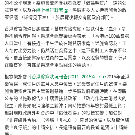
的不公平現象。樂施會並向參觀者派發「倡議明信片」邀請公
眾簽署，以及在
網上進行聯署
，呼籲更多人支持樂施會的政
策倡議 （詳情見下表），於展覽後轉交有關政府部門。
香港貧富懸殊日趨嚴重，基層愈陷愈底，默默付出了血汗，卻
得不到合理回報。樂施會總裁梁詠雩表示：「香港近100萬貧窮
人口當中，有接近一半生活於在職貧窮家庭。樂施會認為，工
人在付出勞力後，仍然活在貧窮之中，這不但對工人本身不公
義，更直接影響家庭成員的生活質素，以及脫貧的機會，所以
在職貧窮一直都是樂施會重點關注的議題。」
根據樂施會
《香港貧窮狀況報告(2011- 2015)》，
2015年全港
最富裕一成住戶的每月入息中位數，是最貧窮住戶的29倍。樂
施會港澳台項目主管曾迦慧進一步呼籲政府把握時間，在即將
公布的《施政報告》中落實扶貧政策：「政府作為本港最大的
僱主，應帶頭取消強積金對沖；同時推動每年檢討最低工資；
檢討現時政府外判合約中『價低者得』的投標安排；加強對
『非連續性合約』（俗稱「非418」）僱員的保障，以及取消綜
援『衰仔紙』的申請安排，長遠讓有需要的長者 能獨立申請綜
援。」