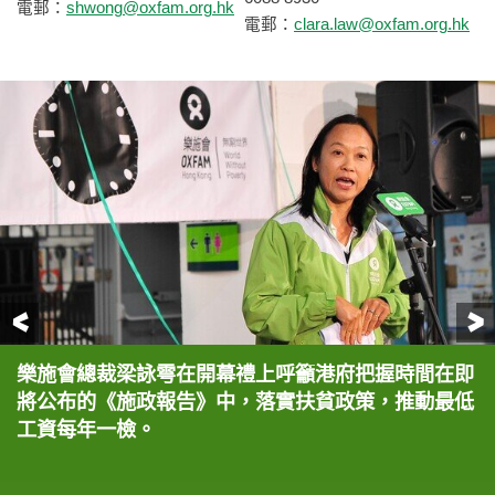
電郵：
shwong@oxfam.org.hk
電郵：
clara.law@oxfam.org.hk
前一頁
樂施會總裁梁詠雩在開幕禮上呼籲港府把握時間在即
一眾主禮嘉賓，勞工及福利局副局長蕭偉強、賽馬會
一眾主禮嘉賓，勞工及福利局副局長蕭偉強、賽馬會
音樂人徐嘉浩獻唱改編自《陀飛輪》的展覽主題曲
「勞力是……#窮得只剩份工」 視覺藝術展現已開
「勞力是……#窮得只剩份工」 視覺藝術展現已開
將公布的《施政報告》中，落實扶貧政策，推動最低
創意藝術中心行政總裁侯婥琪、樂施會董事局成員張
創意藝術中心行政總裁侯婥琪、樂施會董事局成員張
《磨得窮》，唱出一眾基層工友心聲。
幕，由即日至1月27日在賽馬會創意藝術中心舉行，
幕，由即日至1月27日在賽馬會創意藝術中心舉行，
工資每年一檢。
玉堂、總裁梁詠雩、策展人謝至德、香港婦女勞工協
玉堂、總裁梁詠雩、策展人謝至德、香港婦女勞工協
免費入場，歡迎公眾參觀。
免費入場，歡迎公眾參觀。
會總幹事胡美蓮、工友代表梁碧華等主持開幕禮，帶
會總幹事胡美蓮、工友代表梁碧華等主持開幕禮，帶
出「勞動有價」的訊息，工人應該獲得有尊嚴的生
出「勞動有價」的訊息，工人應該獲得有尊嚴的生