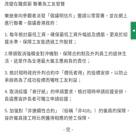
改變在職貧窮 聯署為工友發聲
樂施會向參觀者派發「倡議明信片」邀請公眾簽署，並在網上
進行聯署，倡議香港政府：
S
1. 每年檢討最低工資，確保最低工資升幅追及通脹，更高於綜
援水準，保障工友能透過工作脫貧；
2.帶頭取消強積金對沖機制，保障合約制及外判員工的退休生
活，這是作為全港最大僱主應肩負的責任；
3. 檢討現時政府外判合約中「價低者得」的投標安排，以防止
承辦商為了成功投標而犧牲工友利益；
4. 取消綜援「衰仔紙」的申請要求，檢討現時申請綜援安排，
長遠應容許長者可獨立申請綜援；
5. 加強對「非連續性合約」（俗稱「非418」）的僱員的保障，
容許僱員按工時比例獲得相應的勞工保障。
- 完 -