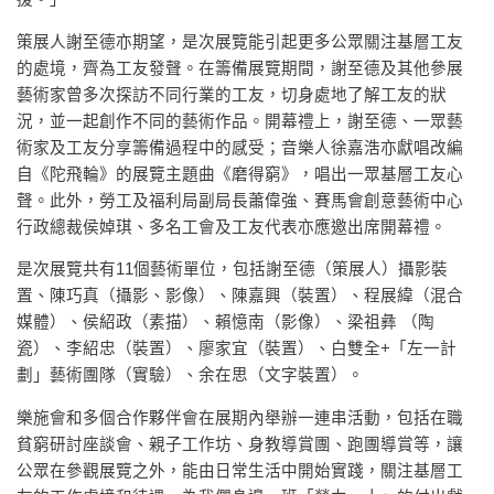
策展人謝至德亦期望，是次展覽能引起更多公眾關注基層工友
的處境，齊為工友發聲。在籌備展覽期間，謝至德及其他參展
藝術家曾多次探訪不同行業的工友，切身處地了解工友的狀
況，並一起創作不同的藝術作品。開幕禮上，謝至德、一眾藝
術家及工友分享籌備過程中的感受；音樂人徐嘉浩亦獻唱改編
自《陀飛輪》的展覽主題曲《磨得窮》，唱出一眾基層工友心
聲。此外，勞工及福利局副局長蕭偉強、賽馬會創意藝術中心
行政總裁侯婥琪、多名工會及工友代表亦應邀出席開幕禮。
是次展覽共有11個藝術單位，包括謝至德（策展人）攝影裝
置、陳巧真（攝影、影像）、陳嘉興（裝置）、程展緯（混合
媒體）、侯紹政（素描）、賴憶南（影像）、梁祖彝 （陶
瓷）、李紹忠（裝置）、廖家宜（裝置）、白雙全+「左一計
劃」藝術團隊（實驗）、余在思（文字裝置）。
樂施會和多個合作夥伴會在展期內舉辦一連串活動，包括在職
貧窮研討座談會、親子工作坊、身教導賞團、跑團導賞等，讓
公眾在參觀展覽之外，能由日常生活中開始實踐，關注基層工