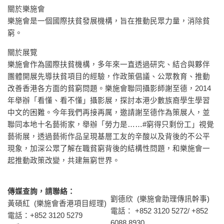
關於樂施會
樂施會是一個國際扶貧發展機構，旨在推動民眾力量，消除貧
窮。
關於展覽
樂施會作為國際扶貧機構，多年來一直透過研究、結合與夥伴
團體開展先導扶貧項目的經驗，作政策倡議、公眾教育、推動
改善香港各方面的貧窮問題。樂施會聯同攝影師謝至德，2014
年舉辦「看懂、看不懂」攝影展，探討本港少數族裔學生學習
中文的困難。今年我們再接再厲，邀請謝至德作為策展人，並
聯同本地十名藝術家，舉辦「勞力是……#窮得只剩份工」視覺
藝術展，透過藝術作品呈現基層工友的辛酸以及背後的不公平
現象，加深公眾了解在職貧窮背後的結構性問題，和樂施會一
起推動政策改變，共建無窮世界。
傳媒查詢，請聯絡：
劉德欣 (樂施會助理傳訊幹事)
黃碩紅 (樂施會香港項目經理)
電話： +852 3120 5272/ +852
電話：+852 3120 5279
6088 8930