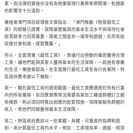
素，而法律的實施亦沒有為物業管理行業帶來倒閉潮，對通脹
的影響亦十分溫和。
樂施會澳門項目經理蔡文傑指出：「澳門推動《物管最低工
資》的經驗已證實，保障基層僱員的基本生活水平與保持社會
經濟競爭力同等重要，兩者之間並非一場零和遊戲，反而有助
促進社會和諧，達致雙贏。」
所以，全面落實《最低工資》，是讓付出勞動的僱員獲得合理
工資，讓他們能與其家人獲得基本的生活保障，一起過有尊嚴
的生活。樂施會認為，在全面推行最低工資至各行各業時，特
區政府應考慮以下幾點。
第一，關於最低工資的適用範圍，最低工資應適用於所有行業
內的所有僱員，若因應實際情況需要為某些工種或群體訂立豁
免條款，則必須同時推出相應的配套措施，保障被豁免群體的
收入，使他們同樣獲得基本生活保障。
第二，特區政府應該以一些客觀、具體、可量度的指標和原
則，來計算最低工資的水平。例如：工資增長率、通脹、經濟