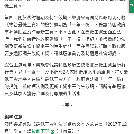
低工資。
S
第四，關於檢討週期及待生效期，樂施會認同特區政府現行就
《物管最低工資》的檢討週期為「一年一檢」，能讓特區政府
掌握通脹並及時更新工資水平。因此，在最低工資全面立法
時，我們建議特區政府延續「一年一檢」措施，並盡量縮短法
例及更新最低工資水平的待生效期，而在實際執行時，政府應
要按通脹調升最低工資，讓基層僱員能及時適應社會轉變。
綜合上述意見，樂施會促請特區政府盡快落實最低工資至所有
行業，以「一養一」及不低於2人家團低維水平的原則，訂立最
低工資水平。在檢討最低工資方面，政府應延續「一年一檢」
的措施，並縮短法例及更新工資水平的生效期，讓所有基層僱
員及其家人獲得合理及有尊嚴的生活水平。
- 完 -
編輯注意
澳門樂施會就《最低工資》法案諮詢文本的意見書（2017年12
月）全文，請
按此下載
（共四頁）。