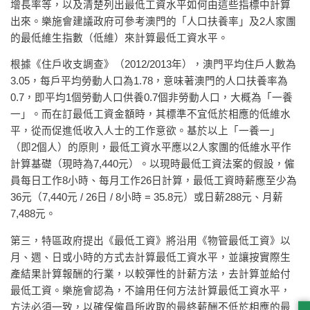
增長率等，以及清楚列出最低工資水平如何由這些指標中計算
出來。樂施會建議政府可參考澳門的「人口扶養率」及2人家團
的最低維生指數（低維）來計算最低工資水平。
根據《住戶收支調查》（2012/2013年），澳門平均住戶人數為
3.05，每戶平均勞動人口為1.78，意味著澳門的人口扶養率為
0.7，即平均1個勞動人口供養0.7個非勞動人口，大概為「一養
一」。而在訂最低工資金額時，其標準不宜低於相應的低維水
平，從而促進低收入人士的工作意欲。基於以上「一養一」
（即2個人）的原則，最低工資水平應以2人家團的低維水平作
計算基礎（現時為7,440元）。以現時最低工資法案的假設，僱
員每日工作8小時、每月工作26日計算，最低工資時薪應至少為
36元（7,440元 / 26日 / 8小時 = 35.8元）或日薪288元、月薪
7,488元。
第三，特區政府提出《最低工資》將沿用《物管最低工資》以
月、週、日或小時的方式去計算最低工資水平，並讓按實際生
產結果計算報酬的行業，以較彈性的計薪方法，去計算並給付
最低工資。樂施會認為，不論用任何方法計算最低工資水平，
方法必須一致，以確保僱員所收取的最終薪酬不低於相應的最