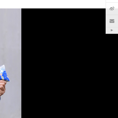
微
電
Hid