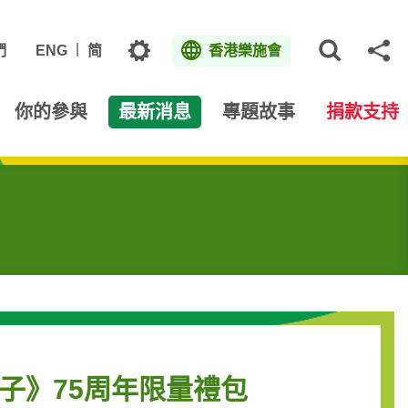
主題
們
ENG
简
香港樂施會
打開網
分
你的參與
最新消息
專題故事
捐款支持
子》75周年限量禮包