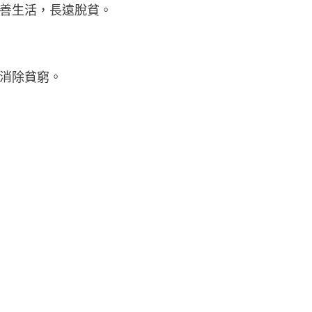
善生活，長遠脫貧。
消除貧窮。