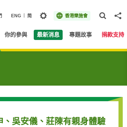
主題
們
ENG
简
香港樂施會
打開網
分
你的參與
最新消息
專題故事
捐款支持
申、吳安儀、莊陳有親身體驗