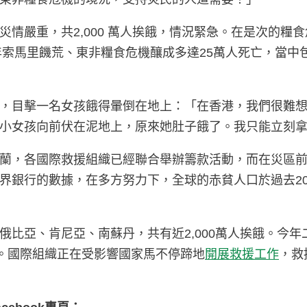
情嚴重，共2,000 萬人挨餓，情況緊急。在是次的糧
年索馬里饑荒、東非糧食危機釀成多達25萬人死亡，當中
，目擊一名女孩餓得暈倒在地上：「在香港，我們很難想像
小女孩向前伏在泥地上，原來她肚子餓了。我只能立刻
蘭，各國際救援組織已經聯合舉辦籌款活動，而在災區
界銀行的數據，在多方努力下，全球的赤貧人口於過去20
比亞、肯尼亞、南蘇丹，共有近2,000萬人挨餓。今年
緣。國際組織正在受影響國家馬不停蹄地
開展救援工作
，救