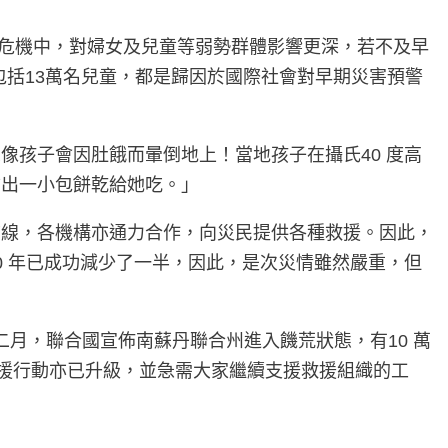
食危機中，對婦女及兒童等弱勢群體影響更深，若不及早
包括13萬名兒童，都是歸因於國際社會對早期災害預警
孩子會因肚餓而暈倒地上！當地孩子在攝氏40 度高
拿出一小包餅乾給她吃。」
前線，各機構亦通力合作，向災民提供各種救援。因此，
 年已成功減少了一半，因此，是次災情雖然嚴重，但
二月，聯合國宣佈南蘇丹聯合州進入饑荒狀態，有10 萬
援行動亦已升級，並急需大家繼續支援救援組織的工