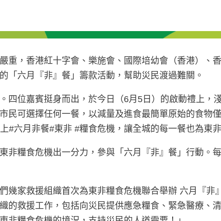
嚴重，香港紅十字會、樂施會、國際培幼會（香港）、
的「六月『非』餐」籌款活動，幫助災民渡過難關。
。四位嘉賓挺身而出，於今日（6月5日）的啟動禮上，
市民可選擇任何一餐，以減量及進食最簡單原始的食物
加上#六月非餐#東非 #糧食危機，讓全城的每一餐也為東
東非糧食危機出一分力，參與「六月『非』餐」行動。
們幾家救援組織首次為東非糧食危機聯合舉辦 六月『非
織的救援工作，包括向災民提供應急糧食、緊急醫療、
東非糧食危機的境況，支持災民的人道需要！」