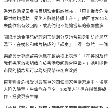
香港救助兒童會項目總監余振威補充：「東非糧食危機災
提供適切援助，受災人數將持續上升。」他回憶2011
未能作出有效回應，故我們絕不能讓當年的悲劇重演。
國際培幼會傳訊經理劉玉釗則分享她曾親身到訪肯尼亞
溫下，在樹枝和鐵片搭成的『課室』上課，忽然，一個
樂施會籌募總監梁佩鳳在啟動禮上表示：「在英國及荷
我們幾家救援組織亦於香港發起聯合呼籲。」她引述世
市民的捐款都可以為災民帶來切實改變。
東非糧食危機受災最嚴重的四個國家包括索馬里、埃塞俄
人陷入饑荒，生命危在旦夕，100萬人徘徊在饑荒邊
作，拯救更多生命。