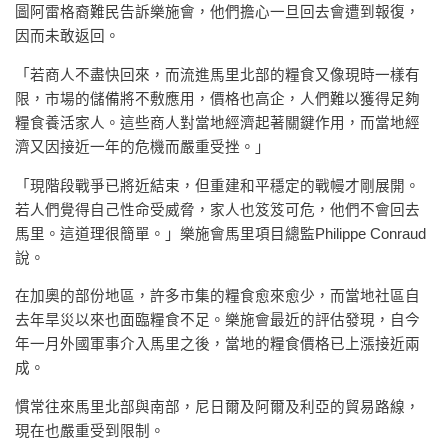
圖阿雷格裔難民告訴樂施會，他們擔心一旦回去會遭到報復，
因而未敢返回。
「若商人不盡快回來，而流進馬里北部的糧食又像現時一樣有
限，市場的儲備將不敷應用，價格也高企，人們難以獲得足夠
糧食養活家人。這些商人對當地經濟起著關鍵作用，而當地經
濟又因接近一年的危機而嚴重受挫。」
「現階段戰爭已將近結束，但重建和平穩定的戰幔才剛展開。
若人們覺得自己性命受威脅，家人也笈笈可危，他們不會回去
馬里。這道理很簡單。」樂施會馬里項目總監Philippe Conraud
說。
在加奧的部份地區，許多市集的糧食愈來愈少，而當地社區自
去年旱災以來也面臨糧食不足。樂施會最近的評估發現，自今
年一月外國軍事介入馬里之後，當地的糧食價格已上漲接近兩
成。
慣常往來馬里北部與南部，尼日爾及阿爾及利亞的貿易路線，
現在也嚴重受到限制。