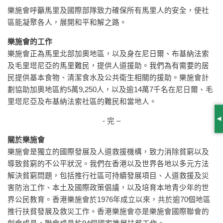
樂施會呼籲馬里及國際部隊致力確保所有馬里人的安全，使社
區能凝聚各人，展開和平和解之路。
樂施會的工作
樂施會正為馬里北部加奧地區，以及身在尼日爾、布基納法索
及毛里塔尼亞的馬里難民，提供人道援助。我們為有需要的居
民提供基本食物、清潔食水及公共衛生相關的援助。樂施會計
劃協助加奧地區約5萬9,250人，以及逾14萬7千名在尼日爾、毛
里塔尼亞及布基納法索社區的難民和當地人。
- 完 –
S
關於樂施會
樂施會是獨立的國際發展及人道救援機構，致力消除貧窮以及
導致貧窮的不公平狀況。我們在香港以及世界各地以多元方法
解決貧窮問題，包括推行社區可持續發展項目、人道救援及災
害防治工作、本土及國際政策倡議，以及培育本地青少年的世
界公民教育。香港樂施會於1976年成立以來，共於逾70個地區
推行扶貧發展及救災工作。香港樂施會亦是樂施會國際聯會的