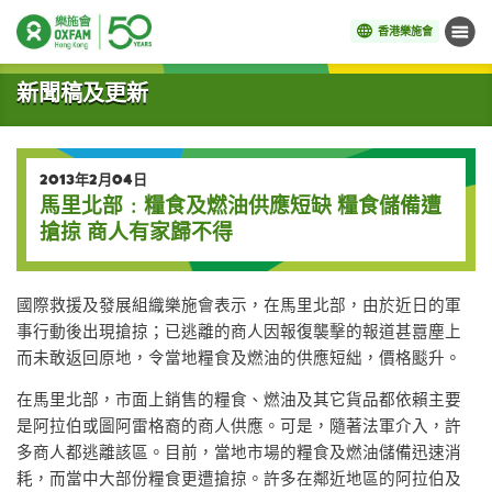
香港樂施會
目錄
開始主要內容
新聞稿及更新
2013年2月04日
馬里北部﹕糧食及燃油供應短缺 糧食儲備遭
搶掠 商人有家歸不得
國際救援及發展組織樂施會表示，在馬里北部，由於近日的軍
事行動後出現搶掠；已逃離的商人因報復襲擊的報道甚囂塵上
而未敢返回原地，令當地糧食及燃油的供應短絀，價格颷升。
在馬里北部，市面上銷售的糧食、燃油及其它貨品都依賴主要
是阿拉伯或圖阿雷格裔的商人供應。可是，隨著法軍介入，許
多商人都逃離該區。目前，當地市場的糧食及燃油儲備迅速消
耗，而當中大部份糧食更遭搶掠。許多在鄰近地區的阿拉伯及