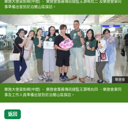
樂施大使梁釗峰(中間) 、 樂施會籌募傳訊總監王灝鳴右二 及樂施會衆同
事準備出發到尼泊爾山區探訪。
樂施會
樂施大使梁釗峰(中間) 、 樂施會籌募傳訊總監王灝鳴右四 、樂施會衆同
事及工作人員準備出發到尼泊爾山區探訪。
返回