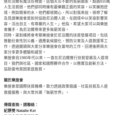
猜尼泊爾有魔法在裡面
，這個
天災不斷
的貧窮國家，超過
810
萬
人生活貧困，他們卻同時擁有最樂觀正面的笑容，以笑擁抱逆
境，例
如簡單的水，他們都很開心，
所以對
我來說，
很想了解
及見證樂施會是如何協助
尼泊爾
人
民
，在困境中以笑容影響笑
容，活出自主、有尊嚴的人生。」他指，希望大家可以與樂施
會攜手，為
尼泊爾
帶來更多無窮笑容。
同時，梁釗峰將會考察樂施會於尼泊爾的扶貧發展項目，包括
推動社會性別公義、適應氣候變化
、預防災害及
人道救援等工
作
，透過鏡頭與大家分享樂施會在當地的工作，回港後將與大
家分享更多體驗和感受。
樂施會自
1980
年代以來，一直在尼泊爾推行扶貧發展及人道項
目，我們與社區、國家和國際夥伴合作，以務實及創新方法，
協助當地貧困家庭脫貧。
關於樂施會
樂施會是國際扶貧機構，致力透過政策倡議、社區扶貧及人道
救援服務，與大眾共建「無窮世界」。
傳媒查詢，請聯絡：
紀靜雯
Natalie Kei