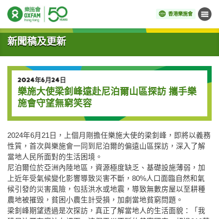
香港樂施會
目錄
開始主要內容
新聞稿及更新
2024年6月24日
樂施大使梁釗峰遠赴尼泊爾山區探訪 攜手樂
施會守望無窮笑容
2024
年
6
月
21
日
，
上個月剛擔任樂施大使的梁釗峰，即將以義務
性質，首次與樂施會一同到尼泊爾的偏遠山區探訪，深入了解
當地人民所面對的生活困境。
尼泊爾位
於亞洲內陸地
區，資源極度缺乏
、
基礎設施薄弱，加
上近年受氣候變化影響導致災
害
不斷
，
80%
人口面臨自然和氣
候引發的災害風險，包括
洪水或地震，
導致
無數房屋以至耕種
農地被摧毁
，貧困小農生計受損，加
劇當地貧窮問題。
梁釗峰
期望透
過
是次
探訪，
真正
了解當地人的
生活面貌：
「我