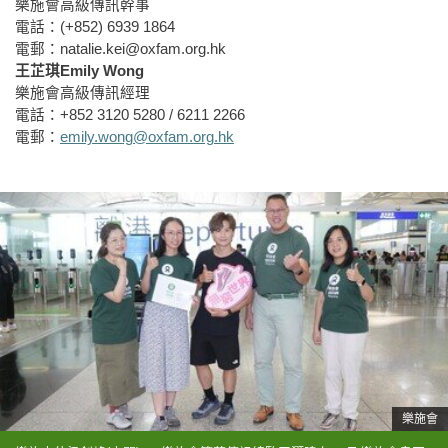
樂施會高級傳訊幹事
電話：
(+852) 6939 1864
電郵：
natalie.kei@oxfam.org.hk
王芷琪
Emily Wong
樂施會
高級傳
訊經理
電話：
+852 3120 5280 / 6211 2266
電郵：
emily.wong@oxfam.org.hk
樂施會