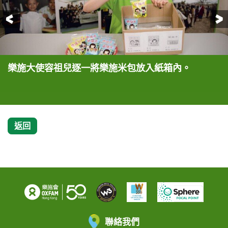
前一頁
樂施大使容祖兒逐一將樂施米包放入紙箱內。
樂施大使容祖兒逐一將樂施會籌款箱及物資放入大袋
樂施大使容祖兒呼籲公眾支持「樂施米義賣大行動
樂施大使容祖兒重點推介今年只限於香港義賣的
內。
2013」，購買她手持的每包20元樂米。
Chocolate Rain特別版米包。
返回
聯絡我們