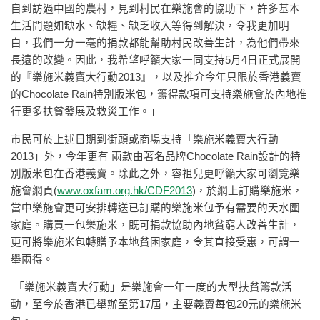
自到訪過中國的農村，見到村民在樂施會的協助下，許多基本
生活問題如缺水、缺糧、缺乏收入等得到解決，令我更加明
白，我們一分一毫的捐款都能幫助村民改善生計，為他們帶來
長遠的改變。因此，我希望呼籲大家一同支持5月4日正式展開
的『樂施米義賣大行動2013』，以及推介今年只限於香港義賣
的Chocolate Rain特別版米包，籌得款項可支持樂施會於內地推
行更多扶貧發展及救災工作。」
市民可於上述日期到街頭或商場支持「樂施米義賣大行動
2013」外，今年更有 兩款由著名品牌Chocolate Rain設計的特
別版米包在香港義賣。除此之外，容祖兒更呼籲大家可瀏覽樂
施會網頁(
www.oxfam.org.hk/CDF2013
)，於網上訂購樂施米，
當中樂施會更可安排轉送已訂購的樂施米包予有需要的天水圍
家庭。購買一包樂施米，既可捐款協助內地貧窮人改善生計，
更可將樂施米包轉贈予本地貧困家庭，令其直接受惠，可謂一
舉兩得。
「樂施米義賣大行動」是樂施會一年一度的大型扶貧籌款活
動，至今於香港已舉辦至第17屆，主要義賣每包20元的樂施米