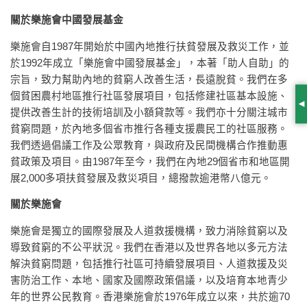
關於樂施會中國發展基金
樂施會自1987年開始於中國內地推行扶貧發展及救災工作，並
於1992年成立「樂施會中國發展基金」，本著「助人自助」的
宗旨，致力幫助內地的貧窮人改善生活，長遠脫貧。我們在多
個貧困農村地區推行社區發展項目，包括修建社區基本設施、
S
提供改善生計的技術培訓及小額貸款等。我們亦十分關注城市
貧窮問題，於內地多個省市推行各種支援農民工的社區服務。
我們透過倡議工作及公眾教育，與政府及民間機構合作推動惠
貧政策及項目。由1987年至今，我們在內地29個省市和地區開
展2,000多項扶貧發展及救災項目，總撥款逾港幣八億元。
關於樂施會
樂施會是獨立的國際發展及人道救援機構，致力消除貧窮以及
導致貧窮的不公平狀況。我們在香港以及世界各地以多元方法
解決貧窮問題，包括推行社區可持續發展項目、人道救援及災
害防治工作、本地、國家及國際政策倡議，以及培育本地青少
年的世界公民教育。香港樂施會於1976年成立以來，共於逾70