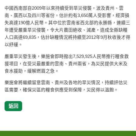
中國西南部自2009年以來持續受到旱災侵襲，波及貴州、雲
南、廣西以及四川等省份，估計約有3,650萬人受影響，經濟損
失高達190億人民幣。其中位於雲南省西北部的永勝縣，連續三
年遭受嚴重旱災侵襲，令大片農田絶收、減產，造成全縣缺糧
人口高達69,835，估計缺糧情況將持續至2012年9月秋收後才得
以紓緩。
嚴重旱災發生後，樂施會即時撥出7,529,925人民幣推行糧食救
援項目，在受災最嚴重的雲南、貴州兩省，為災民提供大米及
食水援助，緩解燃眉之急。
樂施會將繼續留意雲南、貴州及各地的旱災情況，持續評估災
區需要，確保災區的糧食供應受到保障，災民得以溫飽。
返回