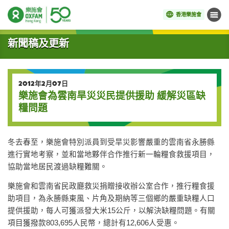
香港樂施會
目錄
開始主要內容
新聞稿及更新
2012年2月07日
樂施會為雲南旱災災民提供援助 緩解災區缺
糧問題
冬去春至，樂施會特別派員到受旱災影響嚴重的雲南省永勝縣
進行實地考察，並和當地夥伴合作推行新一輪糧食救援項目，
協助當地居民渡過缺糧難關。
樂施會和雲南省民政廳救災捐贈接收辦公室合作，推行糧食援
助項目，為永勝縣東風、片角及期納等三個鄉的嚴重缺糧人口
提供援助，每人可獲派發大米15公斤，以解決缺糧問題。有關
項目獲撥款803,695人民幣，總計有12,606人受惠。