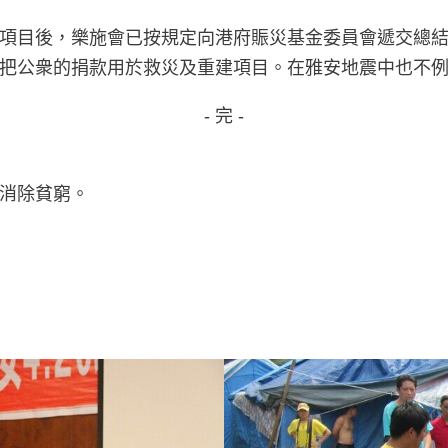
項目後，樂施會已按規定向港府賑災基金委員會遞交總
把公衆的捐款用於救災及重建項目。在雅安地震中也不
- 完 -
消除貧窮。