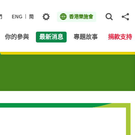
主題
們
ENG
简
香港樂施會
打開網
分
你的參與
最新消息
專題故事
捐款支持