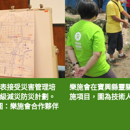
表接受災害管理培
樂施會在寶興縣靈
級減災防災計劃。
施項目，圖為技術
圖：樂施會合作夥伴