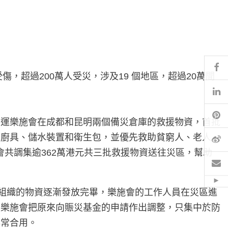
Fa
傷，超過200萬人受災，涉及19 個地區，超過20萬間
Li
Pi
調運樂施會在成都和昆明兩個備災倉庫的救援物資，首批
、廚具、儲水裝置和衛生包，並優先救助貧窮人、老人、
微
會共調集逾362萬港元共三批救援物資送往災區，幫助
電
Hid
間組織的物資逐漸發放完畢，樂施會的工作人員在災區進
是樂施會把原來向賑災基金的申請作出調整，只集中於防
非常合用。