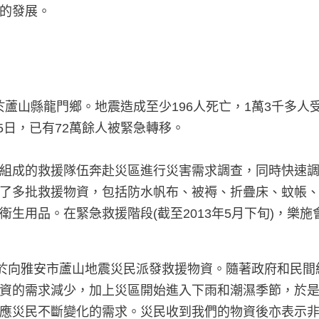
的發展。
於蘆山縣龍門鄉。地震造成至少196人死亡，1萬3千多人受
5日，已有72萬餘人被緊急轉移。
組成的救援隊伍奔赴災區進行災害需求調查，同時快速
了多批救援物資，包括防水帆布、被褥、折疊床、蚊帳
生用品。在緊急救援階段(截至2013年5月下旬)，樂施
用於向雅安市蘆山地震災民派發救援物資。隨著政府和民
資的需求減少，加上災區開始進入下雨和潮濕季節，於
應災民不斷變化的需求。災民收到我們的物資後亦表示