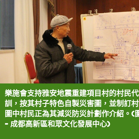
樂施會支持雅安地震重建項目村的村民代
訓，按其村子特色自製災害圖，並制訂村
圖中村民正為其減災防災計劃作介紹。(
- 成都高新區和眾文化發展中心)