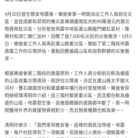
4月20日發生雅安地震後，樂施會第一時間派出工作人員前往災
區，並從成都和昆明的備災倉庫調運兩批共約90萬港元的救災
物資奔赴災區，分別發放到震中地區蘆山縣龍門鄉紅星村、隆
興村和清仁鄉仁加村，回應了逾7,000名災民的災後需求。5月3
日，樂施會工作人員再赴蘆山縣重災區，開始了第二階段地震
救援工作的災情評估，重點回應偏遠山區和弱勢群體的災後需
求。
根據樂施會第二階段的救援原則，工作人員分組前往較為偏遠
的山區收集災情資訊，經評估災情後，決定在蘆山縣太平鎮大
河村、雙石鎮圍塔村和寶盛鄉中壩行政村發放物資。樂施會昆
明辦經理馮明玲介紹，這三個村都是重災區，而且都在較為偏
遠的山區。地震發生後，這幾個鄉鎮的道路都中斷了，第一時
間獲得外界的救援物資相對少，而且物資種類也較為單一。
馮明玲表示：「我們來到雅安後，這裡的雨就沒停過。地震
後，每戶村民得到了一頂帳篷，但是幾口人擠在一個帳篷裡，