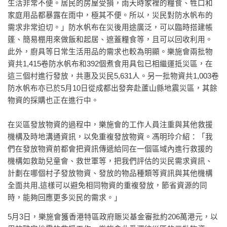
生活非常不便。居民的房屋受損，雨天時家裡的糧食、牲口和
家庭用品都暴露在雨中，極其不便。所以，災民對防水帆布的
需求非常迫切。」防水帆布在災後用途廣泛，可以臨時搭建帳
篷、簡易棚用來做飯和起居、遮蓋糧食等，且可以回收利用。
此外，廚具等日常生活用品的需求也較為明顯。樂施會兩批物
資共1,415卷防水帆布和392個煮食用具包已相繼運抵災區，在
這三個村進行發放，共惠及災民5,631人。另一批物資共1,003卷
防水帆布亦已於5月10日從成都出發奔赴蘆山縣地震災區，其餘
物資的採購也正在進行中。
在災區發放物資的過程中，樂施會的工作人員注重與其他救援
機構及時地溝通資訊，以免重複發放物資。馮明玲介紹：「我
們在發放物資前都會把資訊傳遞給同在一個區域內進行救援的
機構如救助兒童會、救世軍等，把我們評估的災民需求資訊、
計劃在哪個村子發放物資、發放的物品種類等資訊與其他機構
全面共用,這樣可以避免相同物資的重複發放，節省資源的同
時，能夠回應更多災民的需求。」
5月3日，樂施會獲香港特區政府賑災基金審批約206萬港元，以