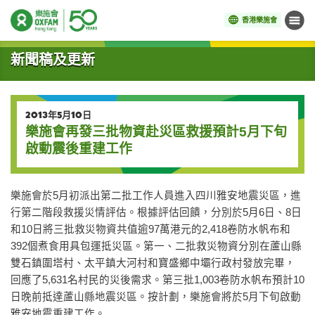
香港樂施會
目錄
開始主要內容
新聞稿及更新
2013年5月10日
樂施會再發三批物資赴災區救援預計5月下旬
啟動震後重建工作
樂施會於5月初派出第二批工作人員進入四川雅安地震災區，進
行第二階段救援災情評估。根據評估回饋，分別於5月6日、8日
和10日將三批救災物資共值逾97萬港元的2,418卷防水帆布和
392個煮食用具包運抵災區。第一、二批救災物資分別在蘆山縣
雙石鎮圍塔村、太平鎮大河村和寶盛鄉中壩行政村發放完畢，
回應了5,631名村民的災後需求。第三批1,003卷防水帆布預計10
日晚前抵達蘆山縣地震災區。按計劃，樂施會將於5月下旬啟動
雅安地震重建工作。