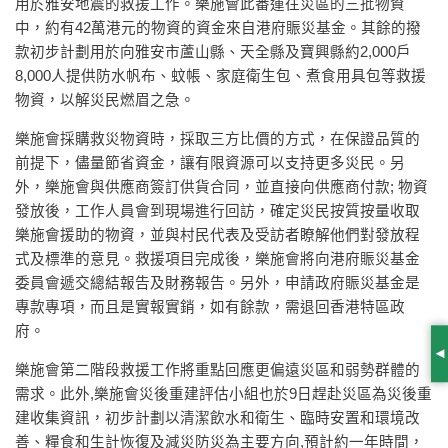
用於雅安地震的救援工作。樂施會此番運往災區的三批物資
中，約有42萬港元的物資的資金來自港府賑災基金。其餘的撥
款初步計劃用於向雅安市蘆山縣、天全縣及寶興縣約2,000戶
8,000人提供防水帆布、蚊帳、家庭衛生包、煮食用具包等救援
物資，以解災民燃眉之急。
樂施會採購救災物資時，採取三方比價的方式，在保證品質的
前提下，儘量節省資金，讓有限資源可以支持更多災民。另
外，樂施會與供應商簽訂供貨合同，並直接向供應商付款; 物資
發放後，工作人員會到現場進行回訪，確定災民按質按量收取
樂施會援助的物資，並與村民代表及受訪者瞭解他們對發放程
式及標準的意見。救援項目完成後，樂施會將向港府賑災基金
委員會遞交總結報告及財務報告。另外，申請政府賑災基金是
專款專項，而且是實報實銷，如有餘款，需退回香港特區政
府。
S
樂施會第二階段救援工作將重點回應更偏遠災區和弱勢群體的
需求。此外,樂施會災後重建評估小組也於9日趕赴災區為災後重
建收集資訊，初步計劃以清潔飲水和衛生、臨時安置和環境改
善、糧食和生計恢復及減災防災為主要方向,預計約一年時間，