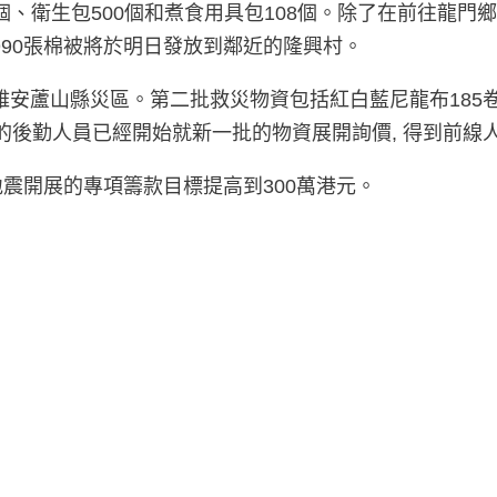
個、衛生包500個和煮食用具包108個。除了在前往龍門鄉
990張棉被將於明日發放到鄰近的隆興村。
縣災區。第二批救災物資包括紅白藍尼龍布185卷, 棉被2,0
室的後勤人員已經開始就新一批的物資展開詢價, 得到前線
地震開展的專項籌款目標提高到300萬港元。