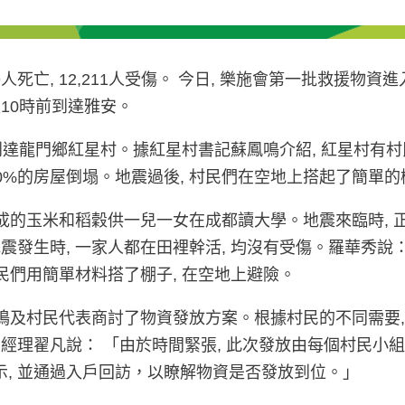
89人死亡, 12,211人受傷。 今日, 樂施會第一批救援
上10時前到達雅安。
龍門鄉紅星村。據紅星村書記蘇鳳鳴介紹, 紅星村有村民1,1
 80%的房屋倒塌。地震過後, 村民們在空地上搭起了簡
收成的玉米和稻穀供一兒一女在成都讀大學。地震來臨時, 
震發生時, 一家人都在田裡幹活, 均沒有受傷。羅華秀說：
村民們用簡單材料搭了棚子, 在空地上避險。
蘇鳳鳴及村民代表商討了物資發放方案。根據村民的不同需要
經理翟凡說： 「由於時間緊張, 此次發放由每個村民小組
示, 並通過入戶回訪，以瞭解物資是否發放到位。」