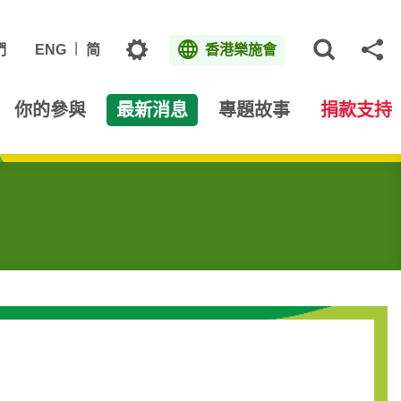
主題
們
ENG
简
香港樂施會
打開網
分
你的參與
最新消息
專題故事
捐款支持