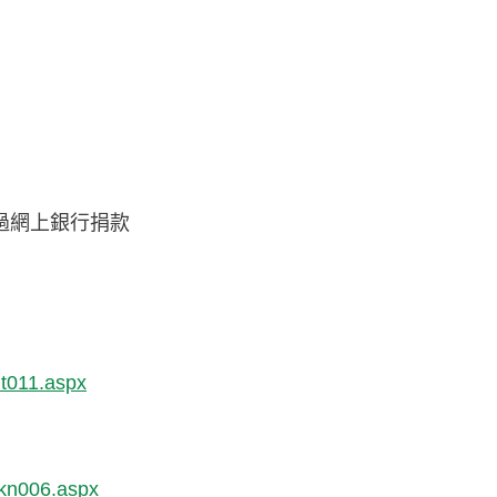
過網上銀行捐款
it011.aspx
3kn006.aspx