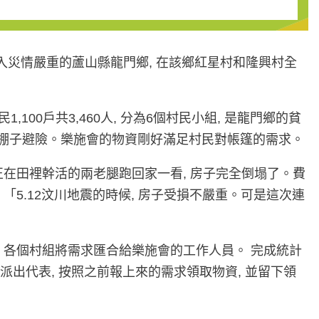
物資進入災情嚴重的蘆山縣龍門鄉, 在該鄉紅星村和隆興村全
00戶共3,460人, 分為6個村民小組, 是龍門鄉的貧
單的棚子避險。樂施會的物資剛好滿足村民對帳篷的需求。
正在田裡幹活的兩老腿跑回家一看, 房子完全倒塌了。費
「5.12汶川地震的時候, 房子受損不嚴重。可是這次連
, 各個村組將需求匯合給樂施會的工作人員。 完成統計
派出代表, 按照之前報上來的需求領取物資, 並留下領