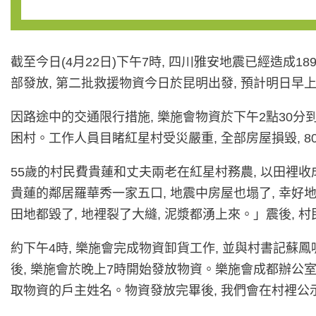
截至今日(4月22日)下午7時, 四川雅安地震已經造成1
部發放, 第二批救援物資今日於昆明出發, 預計明日早
因路途中的交通限行措施, 樂施會物資於下午2點30分到達
困村。工作人員目睹紅星村受災嚴重, 全部房屋損毀,
55歲的村民費貴蓮和丈夫兩老在紅星村務農, 以田裡
貴蓮的鄰居羅華秀一家五口, 地震中房屋也塌了, 幸好地
田地都毀了, 地裡裂了大縫, 泥漿都湧上來。」震後, 
約下午4時, 樂施會完成物資卸貨工作, 並與村書記
後, 樂施會於晚上7時開始發放物資。樂施會成都辦公室
取物資的戶主姓名。物資發放完畢後, 我們會在村裡公