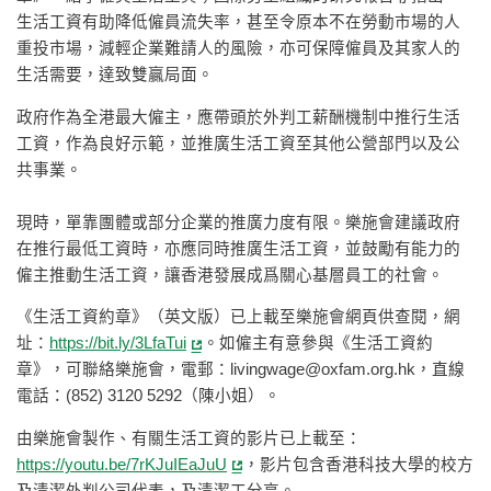
生活工資有助降低僱員流失率，甚至令原本不在勞動市場的人
重投市場，減輕企業難請人的風險，亦可保障僱員及其家人的
生活需要，達致雙贏局面。
政府作為全港最大僱主，應帶頭於外判工薪酬機制中推行生活
工資，作為良好示範，並推廣生活工資至其他公營部門以及公
共事業。
現時，單靠團體或部分企業的推廣力度有限。樂施會建議政府
在推行最低工資時，亦應同時推廣生活工資，並鼓勵有能力的
僱主推動生活工資，讓香港發展成爲關心基層員工的社會。
《生活工資約章》（英文版）已上載至樂施會網頁供查閱，網
址：
https://bit.ly/3LfaTui
。如僱主有意參與《生活工資約
章》，可聯絡樂施會，電郵：
livingwage@oxfam.org.hk
，直線
電話：(852) 3120 5292（陳小姐）。
由樂施會製作、有關生活工資的影片已上載至：
https://youtu.be/7rKJuIEaJuU
，影片包含香港科技大學的校方
及清潔外判公司代表，及清潔工分享。