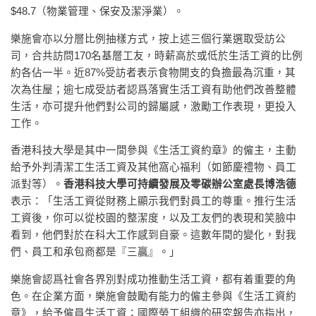
$48.7（物業管理、保安及潔淨業）。
樂施會亦以分層比例抽樣方式，按上述三個行業選取受訪公
司，合共訪問170名基層工友，時薪高於或低於生活工資的比例
約各佔一半。近87%受訪者表示食物開支的負擔最為沉重，其
次為住屋；逾七成受訪者認爲落實生活工資有助他們改善整體
生活，亦可提升他們對公司的歸屬感，激勵工作表現，更投入
工作。
香港科技大學是其中一間參與《生活工資約章》的僱主，主動
給予外判清潔工生活工資及其他窩心福利（如節慶禮物、員工
派對等）。
香港科技大學可持續發展及零碳辦公室處長博浩德
表示：「生活工資從財務上顯示我們對員工的尊重。推行生活
工資後，你可以從校園的整潔度，以及工友們的表現和笑臉中
看到，他們對於在科大工作感到自豪。這數年間的變化，對我
們、員工和承包商都是『三贏』。」
樂施會認爲社會各界別對成功推動生活工資，都有着重要的角
色。在企業方面，樂施會鼓勵有能力的僱主參與《生活工資約
章》，給予僱員生活工資；國際勞工組織的研究報告亦指出，