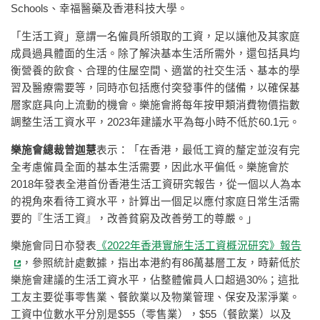
Schools、幸福醫藥及香港科技大學。
「生活工資」意謂一名僱員所領取的工資，足以讓他及其家庭
成員過具體面的生活。除了解決基本生活所需外，還包括具均
衡營養的飲食、合理的住屋空間、適當的社交生活、基本的學
習及醫療需要等，同時亦包括應付突發事件的儲備，以確保基
層家庭具向上流動的機會。樂施會將每年按甲類消費物價指數
調整生活工資水平，2023年建議水平為每小時不低於60.1元。
樂施會總裁曾迦慧
表示：「在香港，最低工資的釐定並沒有完
全考慮僱員全面的基本生活需要，因此水平偏低。樂施會於
2018年發表全港首份香港生活工資研究報告，從一個以人為本
的視角來看待工資水平，計算出一個足以應付家庭日常生活需
要的『生活工資』，改善貧窮及改善勞工的尊嚴。」
樂施會同日亦發表
《2022年香港實施生活工資概況研究》報告
，參照統計處數據，指出本港約有86萬基層工友，時薪低於
樂施會建議的生活工資水平，佔整體僱員人口超過30%；這批
工友主要從事零售業、餐飲業以及物業管理、保安及潔淨業。
工資中位數水平分別是$55（零售業），$55（餐飲業）以及