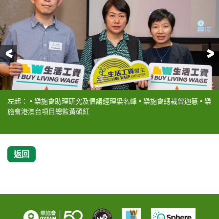
前一頁
左起： • 樂施會助理研究及倡議經理梁名峰 • 樂施會總裁曾迦慧 • 樂
樂施會總裁曾迦慧
樂施會港澳台項目總監黃碩紅
樂施會助理研究及倡議經理梁名峰
施會港澳台項目總監黃碩紅
返回