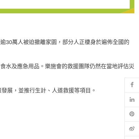
響，逾30萬人被迫撤離家園，部分人正棲身於遍佈全國的
供食水及應急用品。樂施會的救援團隊仍然在當地評估災
Fa
策發展，並推行生計、人道救援等項目。
Li
Pi
微