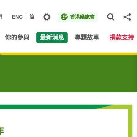
主題
們
ENG
简
香港樂施會
打開網
分
你的參與
最新消息
專題故事
捐款支持
作