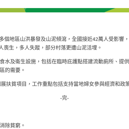
引發多個地區山洪暴發及山泥傾瀉，全國接近42萬人受影
1人喪生，多人失蹤，部分村落更遭山泥活埋。
食水及衛生設施，包括在臨時庇護點搭建流動廁所、提
區的需要。
起開展扶貧項目，工作重點包括支持當地婦女參與經濟和政
-完-
消除貧窮。