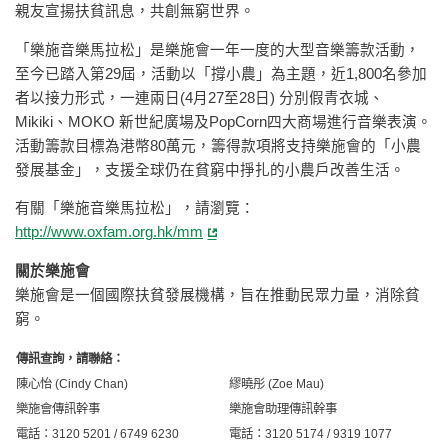
親友宣揚扶貧訊息，共創無窮世界。
「樂施音樂馬拉松」是樂施會一年一度的大型音樂籌款活動，
至今已踏入第29屆，活動以「撐小農」為主題，近1,800名參加
者以接力形式，一連兩日(4月27至28日) 分別假青衣城、
Mikiki、MOKO 新世紀廣場及PopCorn四大商場進行音樂表演。
活動籌款目標為港幣80萬元，籌得款項將支持樂施會的「小農
發展基金」，支援全球仍在貧窮中掙扎的小農戶改善生活。
有關「樂施音樂馬拉松」，請瀏覽：
http://www.oxfam.org.hk/mm
關於樂施會
樂施會是一個國際扶貧發展機構，旨在推動民眾力量，消除貧
窮。
傳訊查詢，請聯絡：
陳心怡 (Cindy Chan)
繆曉彤 (Zoe Mau)
樂施會傳訊幹事
樂施會助理傳訊幹事
電話：3120 5201 / 6749 6230
電話：3120 5174 / 9319 1077