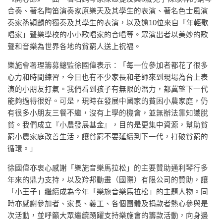
合奏、著名陶笛演奏家原樂天及其學生的表演、著名色士風演
奏家孫穎麟的獨奏及其學生的表演，以及逾10位來自「年輕歌
唱家」聲樂學校的小小歌唱家的合唱等。眾演出者以美妙的歌
聲和音樂為世界各地的貧窮人送上祝福。
樂施會署理籌募總監徐國偉表示：「每一位參加者都花了很多
心力和時間練習，今日也有不少家長和老師來到現場為台上表
演的小朋友打氣。我們看到孩子有無限的潛力，都冀望下一代
能夠過得很好。可是，現時在發展中國家的貧困小農家庭，仍
有很多小朋友三餐不繼，沒有上學的機會，並無辦法靠知識脫
貧。我們成立『小農發展基金』，目的是更集中資源，幫助貧
窮小農家庭改善生活，讓貧窮不要延續到下一代，打破貧窮的
循環。」
徐國偉亦衷心感謝「樂施音樂馬拉松」的主要贊助通利琴行多
年來的鼎力支持，以及羚邦動畫（國際）有限公司的贊助，讓
「小王子」繼續成為今年「樂施音樂馬拉松」的主題人物。同
時亦感謝參加者、家長、義工、各個團體及捐款者熱心參與是
次活動，並呼籲大眾繼續踴躍支持樂施會的籌款活動，向身邊