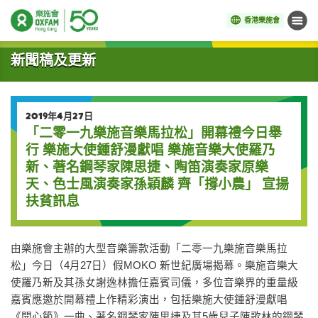
香港樂施會
目錄
開始主要內容
新聞稿及更新
2019年4月27日
「二零一九樂施音樂馬拉松」開幕禮今日舉
行 樂施大使鍾舒漫獻唱 樂施音樂大使羅乃
新、著名鋼琴家陳思捷、陶笛演奏家原樂
天、色士風演奏家孫穎麟 齊「撐小農」 宣揚
扶貧訊息
由樂施會主辦的大型音樂籌款活動「二零一九樂施音樂馬拉
松」今日（4月27日）假MOKO 新世紀廣場揭幕。樂施音樂大
使羅乃新及其孫女謝逸林擔任嘉賓司儀，多位音樂界的重量級
嘉賓應邀於開幕禮上作精彩演出，包括樂施大使鍾舒漫獻唱
《開心節》一曲、著名鋼琴家陳思捷及其5歲兒子陳歌林的鋼琴