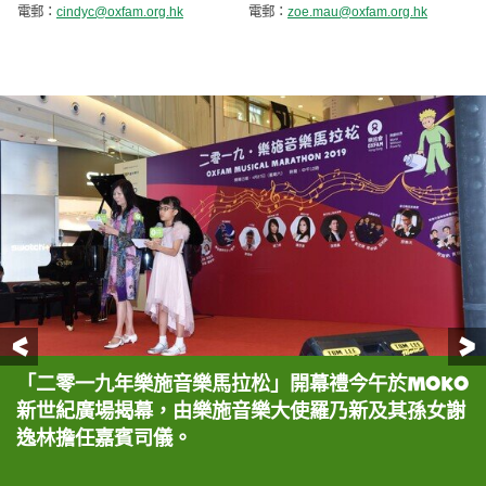
電郵：
cindyc@oxfam.org.hk
電郵：
zoe.mau@oxfam.org.hk
前一頁
「二零一九年樂施音樂馬拉松」開幕禮今午於MOKO
樂施會署理籌募總監徐國偉表示，當我們看到表演時
著名鋼琴家 陳思捷先生同5歲兒子 陳歌林表演，曲目
著名色士風演奏家 孫穎麟先生嘅學生 葉建灝、袁炅
著名色士風演奏家 孫穎麟先生獨奏曲目《愛如潮
小小歌唱家表演，表演曲目分別是：《Where the
著名陶笛演奏家 原樂天先生與其學生，柯海納、黃琮
壓軸表演由樂施大使鍾舒漫小姐獻唱《開心節》！
多位音樂界的重量級嘉賓應邀於開幕禮上作精彩演
新世紀廣場揭幕，由樂施音樂大使羅乃新及其孫女謝
孩子有無限的潛力，都冀望下一代能夠過得很好。可
分別係：《Turkish March》，《Super
輝、唐卓峰、巫柏朗表演《Spring from Four
水》，鋼琴家 陳思捷先生為鋼琴伴奏。
bee sucks》 ，《Anna Marie》，《O sole
羲、莫蒽小朋友表演曲目分別是《賽馬》、《獅子山
出，齊以美妙的歌聲和音樂為世界各地的貧窮人送上
逸林擔任嘉賓司儀。
是，現時在發展中國家的貧困小農家庭，仍有很多小
Mario》及《Dinner Time》。
Seasons - in Jazz》的色士風四重奏。
mio》，《Let’s go fly a kite》，《All I do
下》及《紫色戀情》。
祝福。
朋友三餐不繼，沒有上學的機會，並無辦法靠知識脫
is dream of you》及《登高山》。