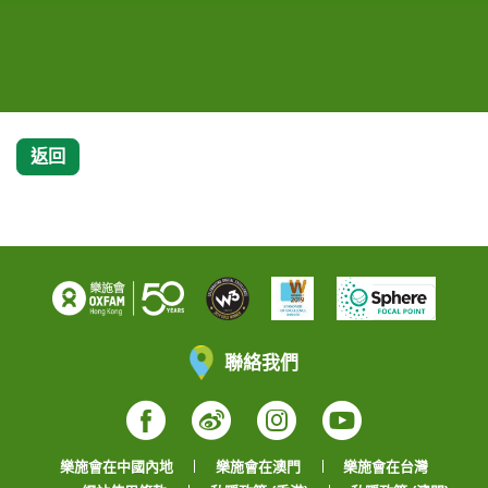
貧。我們成立『小農發展基金』，目的是更集中資
源，幫助貧窮小農家庭改善生活，讓貧窮不要延續到
下一代，打破貧窮的循環。
返回
聯絡我們
Facebook
Weibo
Instagram
YouTube
樂施會在中國內地
樂施會在澳門
樂施會在台灣