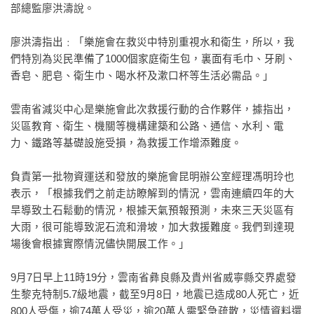
部總監廖洪濤說。
廖洪濤指出﹕「樂施會在救災中特別重視水和衛生，所以，我
們特別為災民準備了1000個家庭衛生包，裏面有毛巾、牙刷、
香皂、肥皂、衛生巾、喝水杯及漱口杯等生活必需品。」
雲南省減災中心是樂施會此次救援行動的合作夥伴，據指出，
災區教育、衛生、機關等機構建築和公路、通信、水利、電
力、鐵路等基礎設施受損，為救援工作增添難度。
負責第一批物資運送和發放的樂施會昆明辦公室經理馮明玲也
表示，「根據我們之前走訪瞭解到的情況，雲南連續四年的大
旱導致土石鬆動的情況，根據天氣預報預測，未來三天災區有
大雨，很可能導致泥石流和滑坡，加大救援難度。我們到達現
場後會根據實際情況儘快開展工作。」
9月7日早上11時19分，雲南省彝良縣及貴州省威寧縣交界處發
生黎克特制5.7級地震，截至9月8日，地震已造成80人死亡，近
800人受傷，逾74萬人受災，逾20萬人需緊急疏散，災情資料還