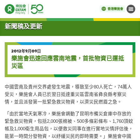
香港樂施會
目錄
開始主要內容
新聞稿及更新
2012年9月09日
樂施會迅速回應雲南地震，首批物資已運抵
災區
中國雲南及貴州交界處發生地震，導致至少80人死亡，74萬人
受災，樂施會人員已於翌日抵達重災區雲南省彝良縣考察災
情，並且派發第一批緊急救災物資，以濟災民燃眉之急。
「由於當地天氣寒冷，樂施會調動了昆明市備災倉庫中存放的
緊急救災物資，包括2,000張棉被、500多條彩條布、1,760頂蚊
帳及1,000衛生用品包，以便救災同事在進行實地災情評估後，
能第一時間分發物資，以紓緩災民的即時需要。」樂施會中國