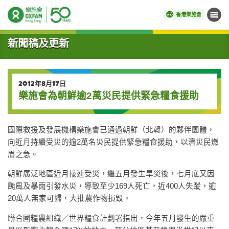
香港樂施會
目錄
開始主要內容
新聞稿及更新
2012年8月17日
樂施會為朝鮮逾2萬災民提供緊急糧食援助
國際救援及發展機構樂施會已通過朝鮮（北韓）的夥伴團體，
向近月持續受災的逾2萬名災民提供緊急糧食援助，以濟災民燃
眉之急。
朝鮮廣泛地區近月接連受災，繼五月發生旱災後，七月底又因
颱風及暴雨引發水災，導致至少169人死亡，近400人失蹤，逾
20萬人無家可歸，大批農作物損毀。
聯合國糧農組織／世界糧食計劃署指出，今年五月發生的嚴重