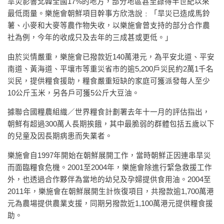
旱災影響北韓全國17%的地方，部分地區甚至錄得半世紀以來
最低雨量。樂施會朝鮮項目幹事方欣浩說﹕「旱災已造成馬鈴
薯、小麥和大麥等農作物失收，以樂施會曾支持的部分合作農
社為例，今年的收成只及去年的三成甚或更低。」
由於災情嚴重，樂施會已撥款近140萬港元，為平安北道、平安
南道、黃海道、平壤市等重災省市的逾5,200戶災民約2萬1千名
災民，提供糧食援助，糧食嚴重短缺的家庭可獲派發每人至少
10公斤玉米，另各戶可獲5公斤大豆油。
據聯合國糧農組織／世界糧食計劃署去年十一月的評估指出，
朝鮮有超過300萬人長期挨餓，其中最脆弱的群體包括五歲以下
的兒童及因長期病患而失業者。
樂施會自1997年開始在朝鮮展開工作，當時朝鮮正因連串旱災
而面臨糧食危機。2001至2004年，樂施會除進行緊急救援工作
外，也透過合作夥伴為當地的幼兒及孕婦提供食用油。2004至
2011年，樂施會在朝鮮展開生計恢復項目，共撥款逾1,700萬港
元為農場提供農業支援，同期另撥款近1,100萬港元提供糧食援
助。