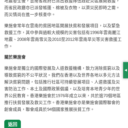
地震發生後，雲南省政府已派出救援隊伍趕赴災區展開救援，
而省民政廳亦已派發帳篷、棉被及衣物，以濟災民即時之需。
而災情尚在進一步核查中。
樂施會常年在雲南的貧困地區開展扶貧和發展項目，以及緊急
救援工作，其中參與過較大規模的災害包括有1996年雲南麗江
地震、2008年雲南雪災及2010至2012年雲南旱災等災害救援工
作。
關於樂施會
樂施會是獨立的國際發展及人道救援機構，致力消除貧窮以及
S
導致貧窮的不公平狀況。我們在香港以及世界各地以多元方法
解決貧窮問題，包括推行社區可持續發展項目、人道救援及災
害防治工作、本土及國際政策倡議，以及培育本地青少年的世
界公民教育。香港樂施會於1976年成立以來，共於逾70個地區
推行扶貧發展及救災工作。香港樂施會亦是樂施會國際聯會的
創會成員，聯會成員於94個國家推展扶貧工作。
返回