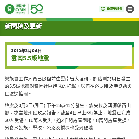
香港樂施會
目錄
開始主要內容
新聞稿及更新
2013年3月04日
雲南5.5級地震
樂施會工作人員已啟程前往雲南省大理州，評估剛於周日發生
的5.5級地震對貧困社區造成的打擊，以備在必要時及時協助災
民渡過難關。
地震於3月3日(周日) 下午13点41分發生，震央位於洱源縣西山
鄉。據當地州民政局報告，截至4日早上6時為止，地震已造成
30人受傷，16萬人受災，逾2千間房屋倒塌，8萬間房屋受損，
另食水設施、學校、公路及橋樑也受到破壞。