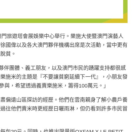
澳門旅遊塔會展娛樂中心舉行。樂施大使暨澳門演藝人
管徐國偉以及各大澳門夥伴機構出席是次活動，當中更有
遠脫貧。
多夥伴團體、義工朋友，以及澳門市民的踴躍支持都很感
，樂施米的主題是『不要讓貧窮延續下一代』，小朋友發
參與，希望透過義賣樂施米，籌得100萬元。」
甘肅偏遠山區探訪的經歷。他們在雲南親身了解小農戶養
。過往他們賣米時更經歷日曬雨淋，但仍看到許多市民冒
。同時，也推出限量版OXFAM X LE PETIT