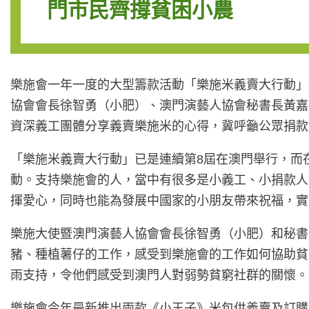
門市民齊撐貧困小農
樂施會一年一度的大型籌款活動「樂施米義賣大行動」
協會會長徐智勇（小肥）、澳門演藝人協會秘書長黃嘉
資深義工團體分享義賣樂施米的心得，冀呼籲公眾捐款
「樂施米義賣大行動」已是連續第8屆在澳門舉行，而
動。支持樂施會的人，當中有很多是小義工、小捐款人
揮愛心，同時也能為發展中國家的小朋友帶來祝福，實在
樂施大使暨澳門演藝人協會會長徐智勇（小肥）和秘書
豬、種植薯仔的工作，感受到樂施會的工作如何協助貧
雨支持，令他們感受到澳門人對弱勢貧窮社群的關懷。
樂施會今年最新推出兩款《小王子》米包供義賣及訂購，分