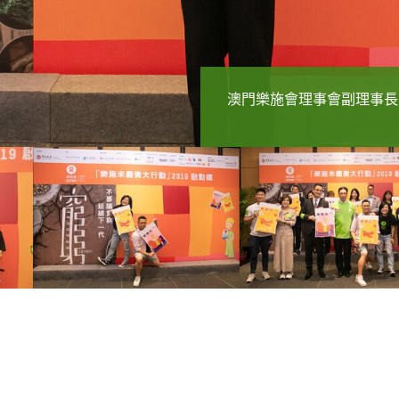
樂施大使暨澳門演藝人協會
樂施大使暨澳門演藝人協會
（前排左四至左六）澳門樂
內地山區探訪的經歷，並呼
內地山區探訪的經歷，並呼
長徐智勇（小肥）、秘書長
澳門樂施會理事會副理事長
力。
力。
款小王子樂施米包，呼籲大
眾嘉賓呼籲大家支持本周末