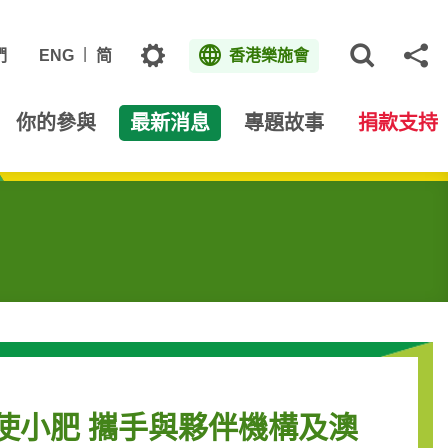
主題
們
ENG
简
香港樂施會
打開網
分
你的參與
最新消息
專題故事
捐款支持
使小肥 攜手與夥伴機構及澳