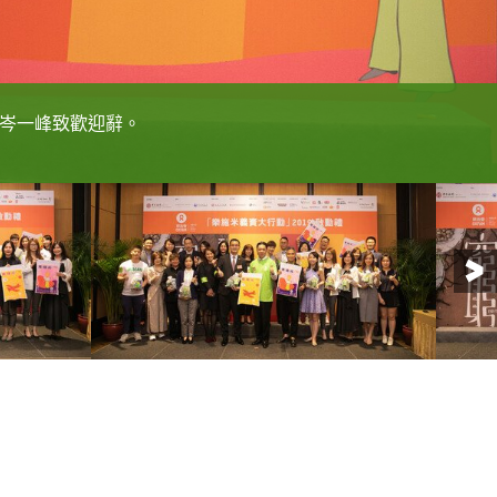
會長徐智勇（小肥）和秘書長黃嘉雯分享過往跟隨樂施會到
會長徐智勇（小肥）和秘書長黃嘉雯分享過往跟隨樂施會到
施會理事會副理事長岑一峰、樂施大使暨澳門演藝人協會會
籲大家支持「樂施米義賣大行動」，為全球貧困小農出一分
籲大家支持「樂施米義賣大行動」，為全球貧困小農出一分
黃嘉雯，以及各大澳門夥伴機構代表手持今年全新設計的兩
岑一峰致歡迎辭。
家支持貧困小農。
（18日及19日）於澳門舉行的「樂施米義賣大行動」。