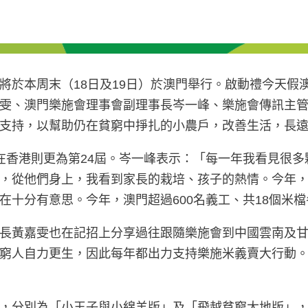
將於本周末（18日及19日）於澳門舉行。啟動禮今天假
雯、澳門樂施會理事會副理事長岑一峰、樂施會傳訊主
支持，以幫助仍在貧窮中掙扎的小農戶，改善生活，長
在香港則更為第24屆。岑一峰表示：「每一年我看見很
，從他們身上，我看到家長的栽培、孩子的熱情。今年
十分有意思。今年，澳門超過600名義工、共18個米檔
長黃嘉雯也在記招上分享過往跟隨樂施會到中國雲南及
窮人自力更生，因此每年都出力支持樂施米義賣大行動
別為「小王子與小綿羊版」及「飛越貧窮大地版」，每包20元