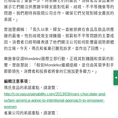
已經踏出了重要一步，向依賴它們的農民、消費者及食品業界
展示它們關注供應鏈中婦女面對低薪、歧視、不平等機會等的
問題。我們期待與兩間公司合作，確保它們兌現對婦女農民的
承諾。」
曾迦慧續稱：「長久以來，婦女一直被排擠在食品及飲品供應
鏈的最後。性別歧視是全球饑餓、貧窮和不平等問題的主要成
因。消費者已經明確表達了他們關注公司如何影響最弱勢群體
的立場。今天，瑪氏和雀巢已聽見訴求，並作出了回應。」
樂施會促請Mondelez國際立即行動，正視其對饑餓和貧窮的影
響，曾迦慧說：「假如Mondelez繼續退縮，並任由其競爭對手
節節領先，消費者和投資者將會向它施加更多壓力。」
S
編輯注意事項：
瑪氏食品的承諾重點，請瀏覽：
http://cocoasustainability.com/2013/03/mars-chocolate-and-
oxfam-america-agree-to-intentional-approach-to-empower-
women
雀巢公司的承諾重點，請瀏覽：