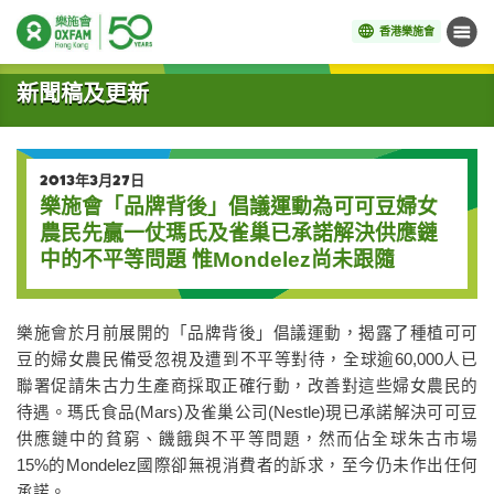
香港樂施會
目錄
開始主要內容
新聞稿及更新
2013年3月27日
樂施會「品牌背後」倡議運動為可可豆婦女
農民先贏一仗瑪氏及雀巢已承諾解決供應鏈
中的不平等問題 惟Mondelez尚未跟隨
樂施會於月前展開的「品牌背後」倡議運動，揭露了種植可可
豆的婦女農民備受忽視及遭到不平等對待，全球逾60,000人已
聯署促請朱古力生產商採取正確行動，改善對這些婦女農民的
待遇。瑪氏食品(Mars)及雀巢公司(Nestle)現已承諾解決可可豆
供應鏈中的貧窮、饑餓與不平等問題，然而佔全球朱古市場
15%的Mondelez國際卻無視消費者的訴求，至今仍未作出任何
承諾。