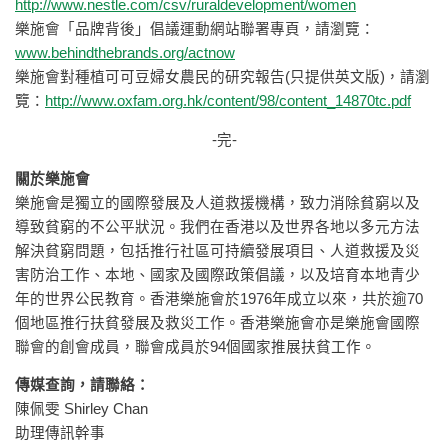
http://www.nestle.com/csv/ruraldevelopment/women
樂施會「品牌背後」倡議運動網站聯署專頁，請瀏覽：
www.behindthebrands.org/actnow
樂施會對種植可可豆婦女農民的研究報告(只提供英文版)，請瀏
覽：
http://www.oxfam.org.hk/content/98/content_14870tc.pdf
-完-
關於樂施會
樂施會是獨立的國際發展及人道救援機構，致力消除貧窮以及
導致貧窮的不公平狀況。我們在香港以及世界各地以多元方法
解決貧窮問題，包括推行社區可持續發展項目、人道救援及災
害防治工作、本地、國家及國際政策倡議，以及培育本地青少
年的世界公民教育。香港樂施會於1976年成立以來，共於逾70
個地區推行扶貧發展及救災工作。香港樂施會亦是樂施會國際
聯會的創會成員，聯會成員於94個國家推展扶貧工作。
傳媒查詢，請聯絡：
陳佩雯 Shirley Chan
助理傳訊幹事