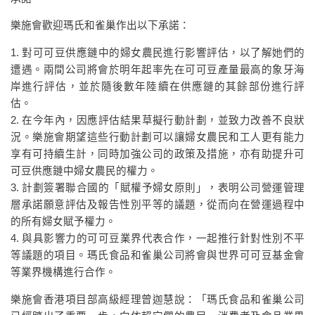
樂施會歡迎瑪氏和雀巢作出以下承諾：
1. 對可可豆供應鏈中的婦女農民進行影響評估，以了解她們的
遭遇。兩間公司將會於明年起率先在可可豆產量最高的象牙海
岸進行評估，並於隨後數年陸續在供應鏈的其餘部份進行評
估。
2. 在今年內，因應評估結果草擬行動計劃，並致力改善不良狀
況。樂施會期望這些行動計劃可以讓婦女農民和工人更有能力
享有可持續生計，同時加強公司的政策及措施，亦有助提升可
可豆供應鏈中婦女農民的權力。
3. 計劃簽署聯合國的「賦權予婦女原則」，表明公司營運管理
層承諾願意評估及報告性別平等的議題，從而向在營運過程中
的所有婦女賦予權力。
4. 與具影響力的可可豆業界代表合作，一起推行針對性別不平
等議題的項目。瑪氏食品和雀巢公司將會與世界可可豆基金會
等業界機構進行合作。
樂施會香港項目部高級經理曾迦慧說：「瑪氏食品和雀巢公司