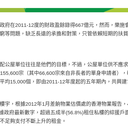
府在2011-12度的財政盈餘錄得667億元，然而，樂
窮等問題，缺乏長遠的承擔和對策，只管依賴短期的扶
配公屋單位往往是他們的目標，不過，公屋單位供不應
6月的155,600宗（其中66,600宗來自非長者的單身申請
,000個，即由2011-12年度起的五年期內，共興建75
宇，根據2012年1月差餉物業估價處的香港物業報告，4
根據政府最新數字，超過五成半(56.8%)租住私樓的綜
並不足夠支付不斷上升的租金。