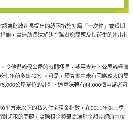
施會認為財政司長提出的紓困措施多屬「一次性」或短期
貧措施，實無助長遠解決在職貧窮問題及其衍生的連串社
求，令他們輪候公屋的時間極長。截至去年，公屋輪候冊
者），較七年前多出42% 。可是，預算案中未有因應龐大的需
,000公屋單位的計劃，這意味著有44,000個申請者可
0平方米以下的私人住宅租金指數，在2011年第三季
援戶面對超租的問題，實際租金與最高津貼金額差額的中位