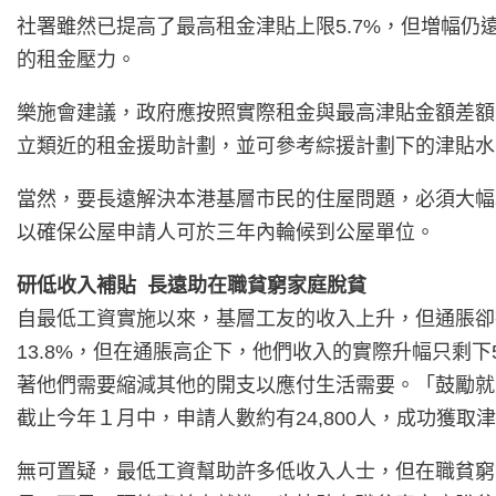
社署雖然已提高了最高租金津貼上限5.7%，但増幅
的租金壓力。
樂施會建議，政府應按照實際租金與最高津貼金額差額
立類近的租金援助計劃，並可參考綜援計劃下的津貼水
當然，要長遠解決本港基層市民的住屋問題，必須大幅增加
以確保公屋申請人可於三年內輪候到公屋單位。
研低收入補貼 長遠助在職貧窮家庭脫貧
自最低工資實施以來，基層工友的收入上升，但通脹卻
13.8%，但在通脹高企下，他們收入的實際升幅只
著他們需要縮減其他的開支以應付生活需要。「鼓勵就
截止今年１月中，申請人數約有24,800人，成功獲取津
無可置疑，最低工資幫助許多低收入人士，但在職貧窮家庭的