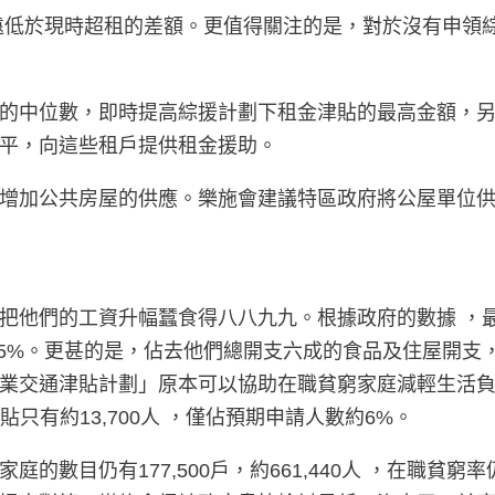
仍遠低於現時超租的差額。更值得關注的是，對於沒有申領
的中位數，即時提高綜援計劃下租金津貼的最高金額，
平，向這些租戶提供租金援助。
公共房屋的供應。樂施會建議特區政府將公屋單位供應量由
把他們的工資升幅蠶食得八八九九。根據政府的數據 ，最
剩下5%。更甚的是，佔去他們總開支六成的食品及住屋開
業交通津貼計劃」原本可以協助在職貧窮家庭減輕生活
貼只有約13,700人 ，僅佔預期申請人數約6%。
數目仍有177,500戶，約661,440人 ，在職貧窮