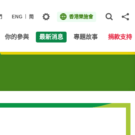
主題
們
ENG
简
香港樂施會
打開網
分
你的參與
最新消息
專題故事
捐款支持