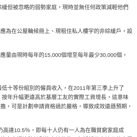
綜緩但被忽略的弱勢家庭，現時並無任何政策減輕他們
另應為在公屋輪候冊上、現租住私人樓宇的非綜緩戶，設
現時每年的15,000個增至每年最少30,000個，
低十等份組別的僱員收入，在2011年第三季上升了
支，按年升幅更遠高於基層工友的實際工資增長，這意味
負擔，可是計劃申請資格過於嚴格，導致成效遠遜預期，
率仍高達10.5％，即每十人仍有一人為在職貧窮家庭成