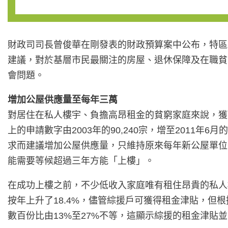
財政司司長曾俊華在剛發表的財政預算案中公布，特區政
建議，對於基層市民最關注的房屋、退休保障及在職貧
會問題。
增加公屋供應量至每年三萬
對居住在私人樓宇、負擔高昂租金的貧窮家庭來說，獲
上的申請數字由2003年的90,240宗，增至2011年
求而建議增加公屋供應量，只維持原來每年新公屋單位平均15
能需要等候超過三年方能「上樓」。
在成功上樓之前，不少低收入家庭唯有租住昂貴的私人樓
按年上升了18.4%，儘管綜援戶可獲得租金津貼，但
數百份比由13%至27%不等，這顯示綜援的租金津貼