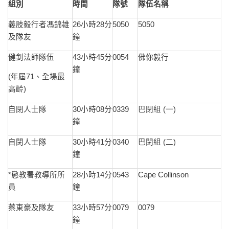
組別
時間
隊號
隊伍名稱
義肢毅行者馮錦雄
26小時28分
5050
5050
及隊友
鐘
健釗法師隊伍
43小時45分
0054
佛你毅行
鐘
(年屆71、全場最
高齡)
自閉人士隊
30小時08分
0339
巴閉組 (一)
鐘
自閉人士隊
30小時41分
0340
巴閉組 (二)
鐘
*懲教署教導所所
28小時14分
0543
Cape Collinson
員
鐘
蔡東豪及隊友
33小時57分
0079
0079
鐘