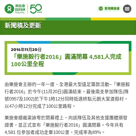
香港樂施會
目錄
開始主要內容
新聞稿及更新
2016年11月20日
「樂施毅行者2016」圓滿閉幕 4,581人完成
100公里全程
由樂施會主辦的一年一度、全港最大型遠足籌款活動–「樂施毅
行者2016」於今午(11月20日)圓滿結束。最後兩支參加隊伍(隊
號0957及1002)於下午1時12分同時抵達終點元朗大棠渡假村，
以47小時12分完成了100公里路程。
樂施會總裁梁詠雩於閉幕禮上，向該隊伍及其他支援團體頒發
證書，並正式宣布「樂施毅行者2016」圓滿閉幕。今年共有
4,581 位參加者成功走畢100公里，完成率為89%。