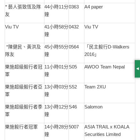
*
藝人張致恆及隊
44小時11分
0363
A4 paper
友
鐘
Viu TV
41小時58分
0432
Viu TV
鐘
*陳健民、黃洪及
45小時55分
0564
「民主毅行D-Walkers
隊友
鐘
2016」
樂施超級毅行者冠
11小時01分
S05
AWOO Team Nepal
S
軍
鐘
樂施超級毅行者亞
13小時03分
S52
Team 2XU
軍
鐘
樂施超級毅行者季
13小時12分
S46
Salomon
軍
鐘
樂施毅行者冠軍
14小時28分
5007
ASIA TRAIL x KOALA
鐘
Securities Limited