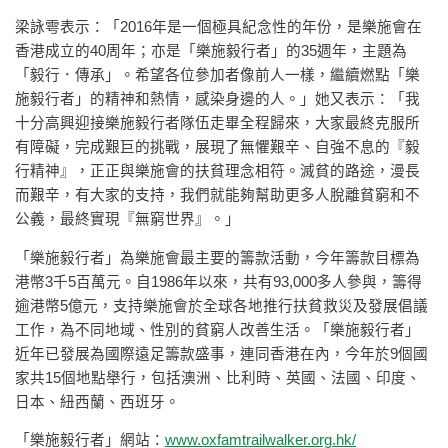
梁詠雩表示：「2016年是一個極具紀念性的年份，是樂施會在
香港成立的40周年；亦是「樂施毅行者」的35週年，主題為
「毅行．傳承」。希望各位參加者像前人一樣，繼續燃點「樂
施毅行者」的精神和熱情，感染身邊的人。」她又表示：「我
十分高興迎接樂施毅行者隊伍走畢全程歸來，大家最終克服所
有障礙，完成艱巨的挑戰，展現了無懼艱辛、自強不息的『毅
行精神』，正正與樂施會的扶貧理念相符。滅貧的路途，漫長
而艱辛，有大家的支持，我們就能夠幫助更多人脫離貧窮和不
公義，最終實現『無窮世界』。」
「樂施毅行者」為樂施會最主要的籌款活動，今年籌款目標為
港幣3千5百萬元。自1986年以來，共有93,000多人參與，籌得
逾港幣5億元，支持樂施會於全球各地推行扶貧救災及發展倡議
工作，為不同地域、性別的貧窮人改善生活。「樂施毅行者」
近年已發展為國際遠足籌款盛事，連同香港在內，今年於9個國
家共15個地點舉行，包括澳洲、比利時、英國、法國、印度、
日本、紐西蘭、西班牙。
「樂施毅行者」網站：
www.oxfamtrailwalker.org.hk/