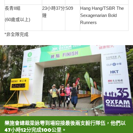
長青II組
23小時37分
S09
Hang Hang/TSBR The
鐘
Sexagenarian Bold
(60歲或以上)
Runners
*非全隊完成
樂施會總裁梁詠雩到場迎接最後兩支毅行隊伍，他們以
47小時12分完成100公里。