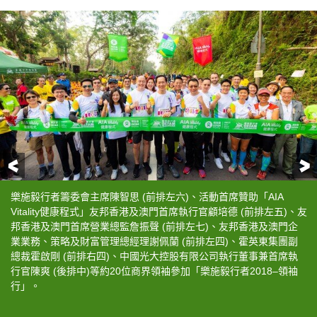
前一頁
樂施毅行者籌委會主席陳智思於「樂施毅行者
環境局局長黃錦星於「樂施毅行者2018」起步禮上
活動首席贊助「AIA Vitality健康程式」友邦香港
「樂施毅行者2018」約5,200位參加者今早於西貢北
「樂施毅行者2018」今早起步，(前排左至右) 樂施
由(左至右) HotCha成員張惠雅(Regen)、Super
樂施毅行者籌委會主席陳智思 (前排左六)、活動首席贊助「AIA
Vitality健康程式」友邦香港及澳門首席執行官顧培德 (前排左五)、友
2018」起步禮上致歡迎辭。
為參加者打氣。
及澳門首席執行官顧培德於「樂施毅行者2018」起
潭涌起步，他們將於48小時內橫越100公里麥理浩徑
毅行者籌委會主席陳智思、環境局局長黃錦星、活動
Girls成員吳嘉熙(Cheronna)、ViuTV藝人黃奕
邦香港及澳門首席營業總監詹振聲 (前排左七)、友邦香港及澳門企
步禮上致辭。
及其他接續路段。
首席贊助「AIA Vitality健康程式」友邦香港及澳
晨(Dixon)及C AllStar成員陳健安(On仔)組成的
業業務、策略及財富管理總經理謝佩蘭 (前排左四)、霍英東集團副
門首席執行官顧培德等嘉賓，今早親臨活動起點西貢
毅行隊「Chord Walker 行走的和弦」於早上11時
總裁霍啟剛 (前排右四)、中國光大控股有限公司執行董事兼首席執
北潭涌主持起步禮，為參加者打氣，並一起主持鳴笛
正出發！
行官陳爽 (後排中)等約20位商界領袖參加「樂施毅行者2018–領袖
儀式。
行」。