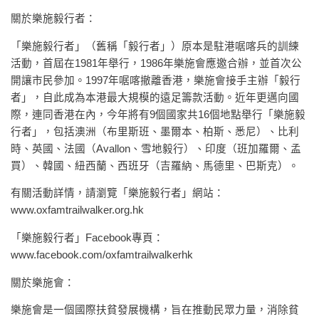
關於樂施毅行者：
「樂施毅行者」（舊稱「毅行者」）原本是駐港啹喀兵的訓練
活動，首屆在1981年舉行，1986年樂施會應邀合辦，並首次公
開讓市民參加。1997年啹喀撤離香港，樂施會接手主辦「毅行
者」，自此成為本港最大規模的遠足籌款活動。近年更邁向國
際，連同香港在內，今年將有9個國家共16個地點舉行「樂施毅
行者」，包括澳洲（布里斯班、墨爾本、柏斯、悉尼）、比利
時、英國、法國（Avallon、雪地毅行）、印度（班加羅爾、孟
買）、韓國、紐西蘭、西班牙（吉羅納、馬德里、巴斯克）。
有關活動詳情，請瀏覽「樂施毅行者」網站：
www.oxfamtrailwalker.org.hk
「樂施毅行者」Facebook專頁：
www.facebook.com/oxfamtrailwalkerhk
關於樂施會：
樂施會是一個國際扶貧發展機構，旨在推動民眾力量，消除貧