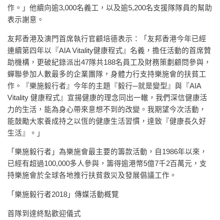
作。」他續向逾3,000名義工，以及逾5,200名支援隊隊員的幫助
表示謝意。
友邦香港及澳門首席執行官顧培德表示：「友邦香港今年已經
連續第四年以『AIA Vitality健康程式』名義，擔任活動的首席贊
助機構，更破紀錄派出47隊共188名員工及財務策劃顧問參與，
蟬聯參加人數最多的企業團隊，身體力行支持樂施會的扶貧工
作。『樂施毅行者』今年的主題『毅行─就是變型』與『AIA
Vitality 健康程式』宣揚健康的理念同出一轍，我們深信健康活
力的生活，能為身心帶來意想不到的改變。我期望今次活動，
能鼓勵大家養成持之以恆的健康生活習慣，達致『健康長久好
生活』。」
「樂施毅行者」為樂施會最主要的籌款活動，自1986年以來，
已經有超過100,000多人參與，籌得逾港幣5億7千2百萬元，支
持樂施會於全球各地推行扶貧救災及發展倡議工作。
「樂施毅行者2018」傳媒活動概覽
首隊到達終點歡迎儀式