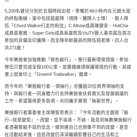
5,200名健兒分別於五個時段出發，準備於48小時內在元朗大棠
的終點衝線，當中包括猛龍隊（視障、聽障人士隊）、藝人隊
伍「Chord Walker行走的和弦」C Allstar成員陳健安、HotCha
成員張惠雅、Super Girls成員吳嘉熙及ViuTV藝人黃奕晨及首次
參加的菲傭及印傭隊。而全隊年齡最高的隊伍飛老隊，四人合
共271歲！
今年樂施會加強推動「綠色毅行」，推行最新環保措施，參加
隊伍只要完成全程100公里，並實踐幾項保護環境的行動，其證
書上就會印上「Green4 Trailwalker」徽章。
而今年的「樂施毅行者 – 領袖行」亦獲逾20位商界領袖的支
持，與毅行者一同身體力行支持樂施會扶貧救災及發展倡議的
工作，希望籌得更多款項，共同攜手實現「無窮世界」。
樂施毅行者籌委會主席陳智思表示：「今年活動的主題是『毅
行─就是變型』。改變，並不容易。不過，我見到無數樂施毅行
者憑著堅毅不屈的信念，做到連自己也想像不到的改變，甚至
在活動結束後，這些改變仍深深繼續影響自己的生活和工