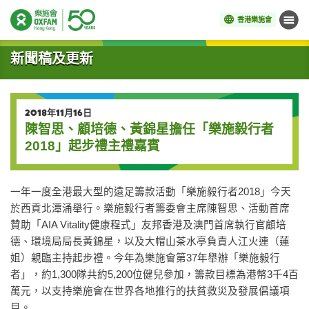
香港樂施會
目錄
開始主要內容
新聞稿及更新
2018年11月16日
陳智思、顧培德、黃錦星擔任「樂施毅行者
2018」起步禮主禮嘉賓
一年一度全港最大型的遠足籌款活動「樂施毅行者2018」今天
於西貢北潭涌舉行。樂施毅行者籌委會主席陳智思、活動首席
贊助「AIA Vitality健康程式」友邦香港及澳門首席執行官顧培
德、環境局局長黃錦星，以及大帽山茶水亭負責人江火連（蓮
姐）親臨主持起步禮。今年為樂施會第37年舉辦「樂施毅行
者」，約1,300隊共約5,200位健兒參加，籌款目標為港幣3千4百
萬元，以支持樂施會在世界各地推行的扶貧救災及發展倡議項
目。