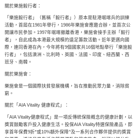
關於樂施毅行者：
「樂施毅行者」（舊稱「毅行者」）原本是駐港啹喀兵的訓練
活動，首屆在1981年舉行，1986年樂施會應邀合辦，並首次公
開讓市民參加。1997年啹喀撤離香港，樂施會接手主辦「毅行
者」，自此成為本港最大規模的遠足籌款活動。近年更邁向國
際，連同香港在內，今年將有9個國家共16個地點舉行「樂施毅
行者」，包括澳洲、比利時、英國、法國、印度、紐西蘭、西
班牙、南韓。
關於樂施會：
樂施會是一個國際扶貧發展機構，旨在推動民眾力量，消除貧
窮。
關於「AIA Vitality 健康程式」：
「AIA Vitality健康程式」是一項反傳統保險概念的健康計劃，以
獎賞鼓勵客戶投入健康生活。投保AIA Vitality特選保險產品，即
享首年保費9折*或10%額外保障^及一系列合作夥伴提供的獎賞