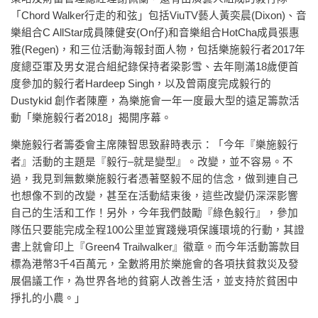
「Chord Walker行走的和弦」包括ViuTV藝人黃奕晨(Dixon)、音
樂組合C AllStar成員陳健安(On仔)和音樂組合HotCha成員張惠
雅(Regen)，和三位活動海報封面人物，包括樂施毅行者2017年
度總亞軍及男女混合組紀錄保持者梁影雪、去年剛滿18歲便首
度參加的毅行者Hardeep Singh，以及曾兩度完成毅行的
Dustykid 創作者陳塵，為樂施會一年一度最大型的遠足籌款活
動「樂施毅行者2018」揭開序幕。
樂施毅行者籌委會主席陳智思致辭時表示：「今年『樂施毅行
者』活動的主題是『毅行–就是變型』。改變，並不容易。不
過，我見到無數樂施毅行者憑著堅毅不屈的信念，做到連自己
也想像不到的改變，甚至在活動結束後，這些改變仍深深影響
自己的生活和工作！另外，今年我們鼓勵『綠色毅行』，參加
隊伍只要能完成全程100公里並實踐幾項保護環境的行動，其證
書上就會印上『Green4 Trailwalker』徽章。而今年活動籌款目
標為港幣3千4百萬元，全數將用於樂施會的各項扶貧救災及發
展倡議工作，為世界各地的貧窮人改善生活，並支持於貧困中
掙扎的小農。」