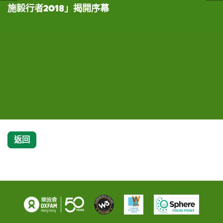
施毅行者2018」揭開序幕
2018」記者會上致歡迎辭
度參加的毅行者Hardeep Singh、樂施毅行者
走的和弦」包括：（左起） ViuTV藝人黃奕晨
走的和弦」包括：（左起） ViuTV藝人黃奕晨
（左起）：音樂組合C AllStar成員陳健安(On
2017年度總亞軍及男女混合組紀錄保持者梁影雪、
(Dixon)、音樂組合HotCha成員張惠雅(Regen)
(Dixon)、音樂組合HotCha成員張惠雅(Regen)
仔)、音樂組合HotCha成員張惠雅(Regen)、
及曾兩度完成毅行的Dustykid 創作者陳塵分享毅
和音樂組合C AllStar成員陳健安(On仔)大談他們
和音樂組合C AllStar成員陳健安(On仔)大談他們
ViuTV藝人黃奕晨(Dixon)、友邦香港及澳門企業
行帶給他們的改變
「變型」的經過
「變型」的經過
業務、策略及財富管理總經理謝佩蘭、樂施毅行者籌
委會主席陳智思、去年剛滿18歲便首度參加的毅行者
Hardeep Singh、樂施毅行者2017年度總亞軍及
男女混合組紀錄保持者梁影雪及曾兩度完成毅行的
Dustykid 創作者陳塵
返回