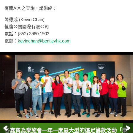
有關AIA 之查詢，請聯絡：
陳德成 (Kevin Chan)
恒信公關國際有限公司
電話：(852) 3960 1903
電郵：
kevinchan@bentleyhk.com
前一頁
各嘉賓為樂施會一年一度最大型的遠足籌款活動「樂
樂施毅行者籌委會主席陳智思於「樂施毅行者
三位活動海報封面人物：（左起）去年剛滿18歲便首
由演藝人、歌手組成的毅行隊「Chord Walker行
由演藝人、歌手組成的毅行隊「Chord Walker行
眾嘉賓主持啟動儀式，齊見證「毅行–就是變型」！