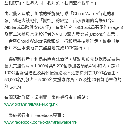
互相扶持，世界大同，我知道，我們並不孤單。」
由演藝人及歌手組成的樂施毅行隊「Chord Walker行走的和
弦」到場大談他們「變型」的經過。首次參加的音樂組合C
AllStar成員陳健安(On仔)、音樂組合HotCha成員張惠雅(Regen)
及第二次參與樂施毅行者的ViuTV藝人黃奕晨(Dixon)均表示：
「希望Chord Walker能像和弦一樣和諧共振地行走，誓要（足
部）不生水泡地完完整整地完成100K毅行。」
「樂施毅行者」起點為西貢北潭涌，終點設於元朗保良局賽馬
會大棠渡假村。1,300隊共5,200位參加者須於48小時內，走畢
100公里麥理浩徑及其他接續路段。活動得到逾3,000名義工、
50,000名捐款者、5,000名支援隊隊員，以及逾20個贊助單位的
熱心支持。
有關活動詳情，請瀏覽「樂施毅行者」網站：
www.oxfamtrailwalker.org.hk
「樂施毅行者」Facebook專頁：
www.facebook.com/oxfamtrailwalkerhk