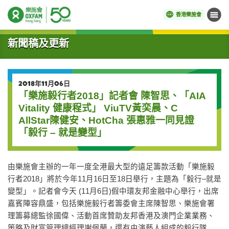
香港樂施會
目錄
開始主要內容
新聞稿及更新
2018年11月06日
「樂施毅行者2018」記者會 陳智思、「AIA
Vitality 健康程式」 ViuTV黃奕晨、C
AllStar陳健安、HotCha 張惠雅一同見證
「毅行 – 就是變型」
由樂施會主辦的一年一度全港最大型的遠足籌款活動「樂施毅
行者2018」將於今年11月16日至18日舉行，主題為「毅行–就是
變型」。記者會今天 (11月6日)假中環友邦金融中心舉行，出席
嘉賓陣容鼎盛，包括樂施毅行者籌委會主席陳智思、樂施會署
理籌募總監徐國偉、活動首席贊助友邦香港及澳門企業業務、
策略及財富管理總經理謝佩蘭，還有由演藝人組成的毅行隊