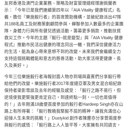
友邦香港及澳門企業業務、策略及財富管理總經理謝佩蘭表
示：「今年已是我們連續第四年以『AIA Vitality 健康程式』名
義，擔任『樂施毅行者』的首席贊助機構，並破紀錄派出47隊
共188名員工及財務策劃顧問參與，蟬聯參加人數最多的企業團
隊，身體力行與所有健兒透過活動，籌募更多捐款，推動扶貧
救災工作。今年的主題『毅行–就是變型』與『AIA Vitality 健康
程式』推動市民活出健康的理念同出一轍，我們深信健康活力
的生活，能為身心帶來意想不到的改變。未來我們會繼續全力
支持這個挑戰體能和意志的慈善活動，助大家活得更健康、長
久及美好。」
今年三位樂施毅行者海報封面人物亦到場與嘉賓們分享毅行帶
給他們的改變。樂施毅行者2017年度總亞軍及男女混合組紀錄
保持者梁影雪談及去年的經驗及感受：「毅行之路不易行，但
逆境使我更堅強更肯定自己，到達終點一刻，一切也是值得
的！」去年剛滿18歲便首度參加的毅行者Hardeep Singh亦在山
路上有所得著：「毅行教曉我堅毅不屈的精神，讓我充滿信心
迎接人生未來的挑戰！」Dustykid 創作者陳塵亦分享曾兩度參
與毅行的感悟：「毅行路上人人皆平等，大家擁有共同語言，