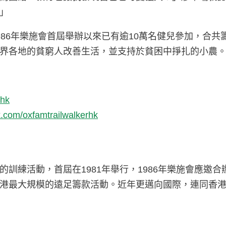
」
86年樂施會首屆舉辦以來已有逾10萬名健兒參加，合共
界各地的貧窮人改善生活，並支持於貧困中掙扎的小農
.hk
.com/oxfamtrailwalkerhk
訓練活動，首屆在1981年舉行，1986年樂施會應邀合
港最大規模的遠足籌款活動。近年更邁向國際，連同香港