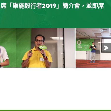
出席「樂施毅行者2019」簡介會，並即席
活動)黃玉閒在會上向參加者及支援隊伍
餐具收納袋、叉、匙、粗、幼飲管及飲
好體能鍛鍊，並講解了過度疲勞、水泡
則講解行山傷患處理竅門，更有即場示
賜聰、廖翠珊則與參加者分享其毅行經
總監鄭茹蕙鼓勵參加者響應環保及惜
情及安全守則。
理方法，保障參加者之安全。
角色。