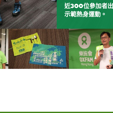
近300位參加者
樂施會籌募經理(
保餐具套裝（包括
祥提醒參加者應做
物理治療師熊國佳
兩位資深毅行者唐
綠惜地球社區協作
示範熱身運動。
講述新終點路段詳
管清潔刷）。
及抽筋等症狀的處
範物理治療。
驗及闡述支援隊的
食。