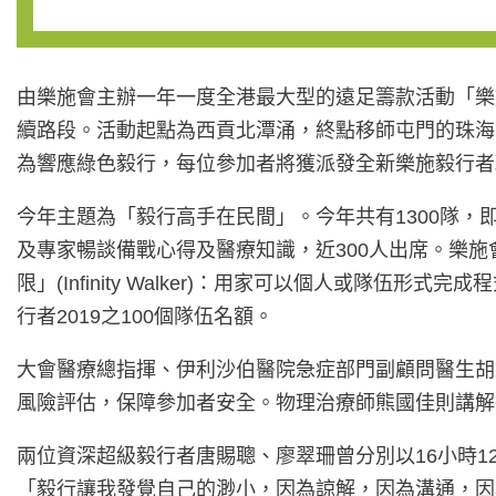
由樂施會主辦一年一度全港最大型的遠足籌款活動「樂施毅
續路段。活動起點為西貢北潭涌，終點移師屯門的珠海
為響應綠色毅行，每位參加者將獲派發全新樂施毅行者
今年主題為「毅行高手在民間」。今年共有1300隊，
及專家暢談備戰心得及醫療知識，近300人出席。樂
限」(Infinity Walker)：用家可以個人或
行者2019之100個隊伍名額。
大會醫療總指揮、伊利沙伯醫院急症部門副顧問醫生胡
風險評估，保障參加者安全。物理治療師熊國佳則講解
兩位資深超級毅行者唐賜聰、廖翠珊曾分別以16小時1
「毅行讓我發覺自己的渺小，因為諒解，因為溝通，因