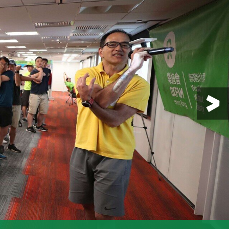
每位參加者將獲派發全新樂施毅行者環
伊利沙伯醫院急症部門副顧問醫生胡永