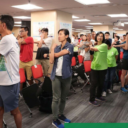
為響應綠色毅行，
大會醫療總指揮、