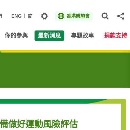
主題
們
ENG
简
香港樂施會
打開網
分
你的參與
最新消息
專題故事
捐款支持
準備做好運動風險評估