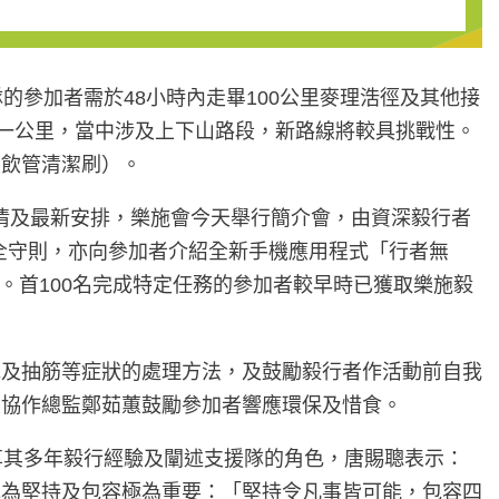
隊的參加者需於48小時內走畢100公里麥理浩徑及其他接
約一公里，當中涉及上下山路段，新路線將較具挑戰性。
及飲管清潔刷）。
詳情及最新安排，樂施會今天舉行簡介會，由資深毅行者
安全守則，亦向參加者介紹全新手機應用程式「行者無
換獎賞。首100名完成特定任務的參加者較早時已獲取樂施毅
泡及抽筋等症狀的處理方法，及鼓勵毅行者作活動前自我
區協作總監鄭茹蕙鼓勵參加者響應環保及惜食。
分享其多年毅行經驗及闡述支援隊的角色，唐賜聰表示：
認為堅持及包容極為重要：「堅持令凡事皆可能，包容四