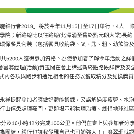
行者2019」將於今年11月15日至17日舉行，4人一
學院；新路線比以往路線(北潭涌至舊終點元朗大棠)長
環保餐具套裝（包括餐具收納袋、叉、匙、粗、幼飲管
即共5200人獲得參加資格。為使參加者了解今年活動之
施會籌募經理(活動)黃玉閒在會上講述新終點路段詳情及
隊伍形式完成程式內各項與跑步和遠足相關的任務以獲取積分及兌
永祥提醒參加者應做好體能鍛鍊，又講解過度疲勞、水
行山傷患處理竅門，更即場示範物理治療。綠惜地球社
2分及16小時42分完成100公里。他們在會上與參加者
為團結，毅行也讓我發現自己也可變強大！」廖翠珊就