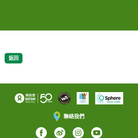
禮，並為參加者打氣。
、平等機會委員會主席周一嶽醫生（右二），今早親
及樂施會董事會主席盧子健博士（左一）今早親臨活
臨活動起點西貢北潭涌主持起步禮，為參加者打氣，
動起點西貢北潭涌主持起步禮，為參加者打氣。
並一起主持鳴笛儀式。
返回
聯絡我們