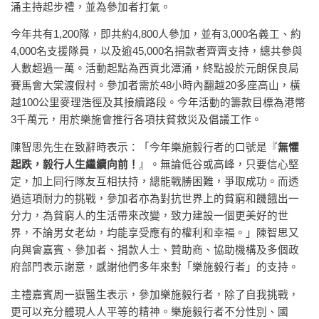
涌主持起步禮，並為參加者打氣。
今年共有1,200隊，即共約4,800人參加，並有3,000名義工、約
4,000名支援隊員，以及逾45,000名捐款者齊齊支持，總共參與
人數超過一萬。活動起點為西貢北潭涌，終點設於元朗保良局
賽馬會大棠渡假村。參加者需於48小時內翻越20多座高山，橫
越100公里麥理浩徑及其接續路段。今年活動的籌款目標為港幣
3千萬元，用於樂施會推行各項扶貧救災及倡議工作。
陳智思先生在致辭時表示：「今年樂施毅行者的口號是『
無懼
起跌，毅行人生繼續向前！
』。無論低谷或高峰，只要信心堅
定，加上同行隊友互相扶持，總能戰勝困難，爭取成功。而透
過這項耐力的挑戰，參加者亦為對抗世界上的貧窮和饑餓出一
分力，為貧窮人的生活帶來改變，致力建設一個更美好的世
界，不論男女老幼，均能享受應有的權利和幸褔。」陳智思又
向與會嘉賓、參加者、捐款人士、贊助商、協助機構及多個政
府部門表示謝意，感謝他們多年來對「樂施毅行者」的支持。
主禮嘉賓周一嶽醫生表示，參加樂施毅行者，除了自我挑戰，
更可以充分體現人人平等的精神。樂施毅行者不分性別、國