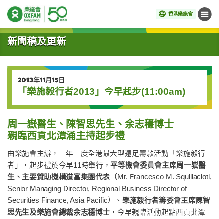
香港樂施會
目錄
開始主要內容
新聞稿及更新
2013年11月15日
「樂施毅行者2013」今早起步(11:00am)
周一嶽醫生、陳智思先生、余志穩博士
親臨西貢北潭涌主持起步禮
由樂施會主辦，一年一度全港最大型遠足籌款活動「樂施毅行
者」，起步禮於今早11時舉行，
平等機會委員會主席周一嶽醫
生、主要贊助機構道富集團代表（
Mr. Francesco M. Squillacioti,
Senior Managing Director, Regional Business Director of
Securities Finance, Asia Pacific
）
、
樂施毅行者籌委會主席陳智
思先生及樂施會總裁余志穩博士
，今早親臨活動起點西貢北潭