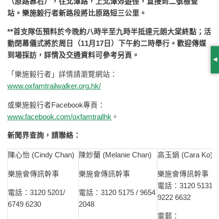
（原路靠右），往北潭路，上北潭郊遊徑，直接到二號檢查
站。樂施毅行者新路段將比原路短三公里。
**
首支隊伍預料於今晚約八時半至九時半抵達元朗大棠終點；活
動閉幕儀式將於周日（
11
月
17
日）下午約二時舉行。歡迎傳媒
到場採訪，詳情及交通資料可參考另頁。
S
「樂施毅行者」詳情請瀏覽網站：
www.oxfamtrailwalker.org.hk/
或樂施毅行者Facebook專頁：
www.facebook.com/oxfamtrailhk
。
新聞界查詢，請聯絡：
陳心怡 (Cindy Chan)
陳妙蘭 (Melanie Chan)
高玉娟 (Cara Ko)
樂施會傳訊幹事
樂施會傳訊幹事
樂施會傳訊幹事
電話：3120 5131/
電話：3120 5201/
電話：3120 5175 / 9654
9222 6632
6749 6230
2048
電郵：