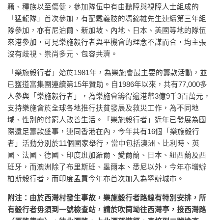
籍、種族以至傷健，參加隊伍中有由聽障與視障人士組成的
「猛龍隊」首次參加，有配戴義肢的馮錦雄先生連續第三年組
隊參加，亦有尼泊爾、新加坡、內地、日本、美國等地的隊伍
來港參加，可見樂施毅行者與平機會的理念不謀而合，均主張
沒有歧視、祟尚多元、包容共濟。
「樂施毅行者」始於1981年，為樂施會最主要的籌款活動，並
已獲道富集團連續第15年贊助。自1986年以來，共有77,000多
人參與「樂施毅行者」，為樂施會籌得逾港幣3億9千3百萬元，
支持樂施會於全球各地推行扶貧發展及救災工作，為不同地
域、性別的貧窮人改善生活。「樂施毅行者」近年已發展為國
際遠足籌款盛事，連同香港在內，今年共有16個「樂施毅行
者」活動分別於11個國家舉行，當中包括澳洲、比利時、英
國、法國、德國、印度班加羅爾、愛爾蘭、日本、紐西蘭及西
班牙，而澳洲除了布里斯班、墨爾本、悉尼以外，今年亦增辦
柏斯毅行者，而印度孟買今年亦首次加入為舉辦城市。
附注：
由於西灣村發生事故，樂施毅行者路線有特別安排，所
有毅行者毋須到一號檢查站，請於吹筒坳往西灣亭，接西灣路