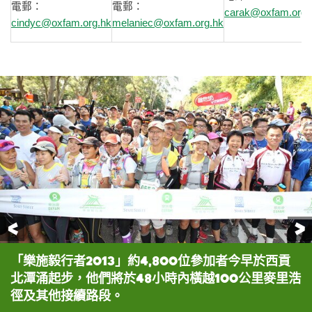
電郵：
電郵：
carak@oxfam.org.
cindyc@oxfam.org.hk
melaniec@oxfam.org.hk
前一頁
「樂施毅行者2013」約4,800位參加者今早於西貢
「樂施毅行者2013」今早起步，樂施毅行者籌委會
「樂施毅行者2013」今早起步，主要贊助機構道富
「樂施毅行者2013」今早起步，樂施會總裁余志穩
北潭涌起步，他們將於48小時內橫越100公里麥里浩
主席陳智思先生(左)，及平等機會委員會主席周一嶽
集團代表Mr. Francesco M. Squillacioti(左
博士（右一）、平等機會委員會主席周一嶽醫生（右
徑及其他接續路段。
醫生（右），今早親臨活動起點西貢北潭涌主持起步
三)者) 、樂施毅行者籌委會主席陳智思先生(左四)
二）、樂施毅行者籌委會主席陳智思先生（右三）、