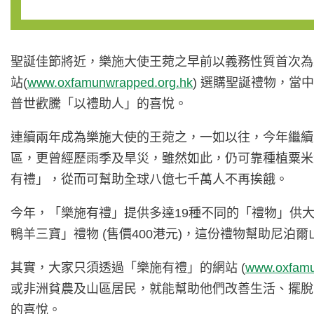
聖誕佳節將近，樂施大使王菀之早前以義務性質首次為
站(
www.oxfamunwrapped.org.hk
) 選購聖誕禮物，
普世歡騰「以禮助人」的喜悅。
連續兩年成為樂施大使的王菀之，一如以往，今年繼續
區，更曾經歷雨季及旱災，雖然如此，仍可靠種植粟米
有禮」，從而可幫助全球八億七千萬人不再挨餓。
今年，「樂施有禮」提供多達19種不同的「禮物」供大家
鴨羊三寶」禮物 (售價400港元)，這份禮物幫助尼
其實，大家只須透過「樂施有禮」的網站 (
www.oxfamu
或非洲貧農及山區居民，就能幫助他們改善生活、擺脫
的喜悅。