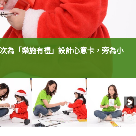
次為「樂施有禮」設計心意卡，旁為小
次為「樂施有禮」設計心意卡，旁為小
小粉絲Jasmine分別各自手持自己的
容她心意卡內的主角人物既不是插頭，
愛的河馬。