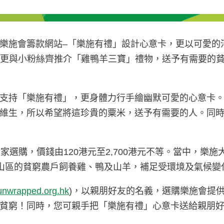
樂施會籌款網站–「樂施有禮」設計心意卡，更以可愛的
當中更與小粉絲齊推介「雞鴨羊三寶」禮物，送予有需要的
支持「樂施有禮」，更身體力行手繪幽默可愛的心意卡
維生，所以希望將這珍貴的粟米，送予有需要的人。同
選購，價錢由120港元至2,700港元不等。當中，樂施大
泊爾山區的貧窮農戶飼養雞、鴨及山羊，補足受環境及氣候
nwrapped.org.hk
)，以親朋好友的名義，選購樂施會提
貧窮！同時，您可親手把「樂施有禮」心意卡送給親朋