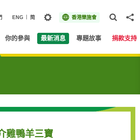
主題
們
ENG
简
香港樂施會
打開網
分
你的參與
最新消息
專題故事
捐款支持
介雞鴨羊三寶