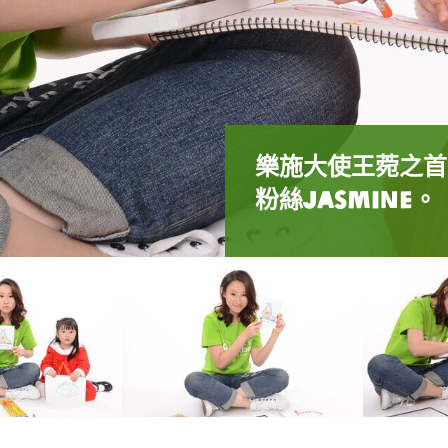
樂施大使王菀之首
樂施大使王菀之首
樂施大使王菀之及
樂施大使王菀之形
粉絲Jasmine。
粉絲Jasmine。
心意卡及畫作。
也不是豬，而是可