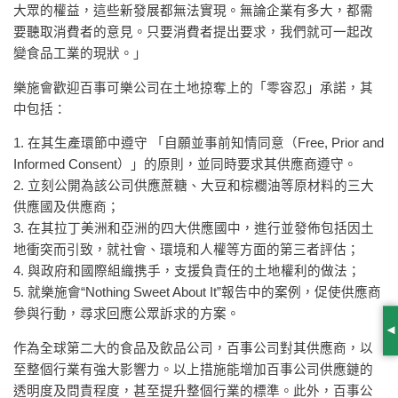
大眾的權益，這些新發展都無法實現。無論企業有多大，都需
要聽取消費者的意見。只要消費者提出要求，我們就可一起改
變食品工業的現狀。」
樂施會歡迎百事可樂公司在土地掠奪上的「零容忍」承諾，其
中包括：
1. 在其生產環節中遵守 「自願並事前知情同意（Free, Prior and
Informed Consent）」的原則，並同時要求其供應商遵守。
2. 立刻公開為該公司供應蔗糖、大豆和棕櫚油等原材料的三大
供應國及供應商；
3. 在其拉丁美洲和亞洲的四大供應國中，進行並發佈包括因土
地衝突而引致，就社會、環境和人權等方面的第三者評估；
4. 與政府和國際組織携手，支援負責任的土地權利的做法；
5. 就樂施會“Nothing Sweet About It”報告中的案例，促使供應商
參與行動，尋求回應公眾訴求的方案。
S
作為全球第二大的食品及飲品公司，百事公司對其供應商，以
至整個行業有強大影響力。以上措施能增加百事公司供應鏈的
透明度及問責程度，甚至提升整個行業的標準。此外，百事公