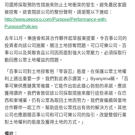
司還將採取預防性措施來防止土地衝突的發生，避免農民家園
被掠奪。欲查閱該公司的整份聲明，請瀏覽以下連結：
http://www.pepsico.com/Purpose/Performance-with-
Purpose/Policies
去年11月，樂施會和其合作夥伴起草股東提案，令百事公司的
投資者向該公司施壓，關注土地掠奪問題。可口可樂公司、百
事公司以及英聯食品公司因而面對強大公眾壓力，必須採取行
動回應公眾土地權益的問題。
「百事公司對土地掠奪抱『零容忍』態度，在保護公眾土地權
利上邁出重要一步，我們對此表示讚賞。」Byanyima稱。「百
事可樂供應鏈異常複雜，它能作出如此雄心勃勃的承諾，應該
獲得讚許。我們會敦促該公司採取措施來履行這些承諾，在巴
西和柬埔寨，仍有公眾為取回土地而努力，我們會繼續與當地
合作夥伴一起工作，幫助這些公眾找出有效的解決方式。其他
公司也應跟隨百事公司和可口可樂公司的指引，改變整個行業
對土地權利的態度及獲得土地的方式。」
備註：