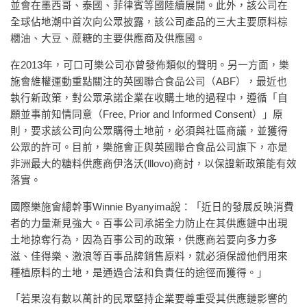
並會在墨西哥、泰國、菲律賓等國陸續展開。此外，該公司在
全球佔地潮中首次向公眾披露，該公司產品的三大主要原料棕
櫚油、大豆、蔗糖的主要供應商及供應國。
在2013年，可口可樂公司亦曾發佈類似的聲明。另一方面，樂
施會維權運動重點關注的英國聯合食品公司（ABF），最近也
執行新政策，對公眾承諾企業在收購土地的過程中，遵循「自
願並事前知情同意（Free, Prior and Informed Consent）」原
則，要求該公司向公眾購得土地前，必須與社區商議，並獲得
公眾的許可。目前，樂施會正與英國聯合食品公司旗下，亦是
非洲最大的糖料供應商伊洛沃(lllovo)商討，以保證新政策能有效
落實。
國際樂施會總幹事Winnie Byanyima說：「近日的發展反映消費
者的力量漸見強大。百事公司承諾全力防止在其供應鏈中出現
土地掠奪行為，因為百事公司的政策，供應商若要向多力多
滋、佳得樂、激浪等百事品牌銷售原料，就必須保證他們用來
種植原料的土地，是通過合法和負責任的途徑而獲得。」
「若果沒有數以萬計的民眾堅持企業要尊重受其供應鏈影響的