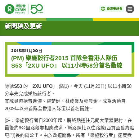
香港樂施會
目錄
開始主要內容
新聞稿及更新
2015年11月20日
(PM) 樂施毅行者2015 首隊全香港人隊伍
S53「2XU UFO」 以11小時58分首名衝線
隊號
S53
的「
2XU UFO
」 (圖1)，今天 (11月20日) 以11小時58
分率先完成樂施毅行者，
其隊員包括曾進傑、羅楚健、林成業及鄧晨金，成為活動自
2009年以來首隊全香港人隊伍以首名衝線。
[註：樂施毅行者自2009年起，將終點遷往元朗大棠渡假村，在
最後約6公里路段亦相應改道，新路線比以往路線(西貢至舊終點
屯門)長約兩公里。由於改道關係，所有「樂施毅行者」速度獎