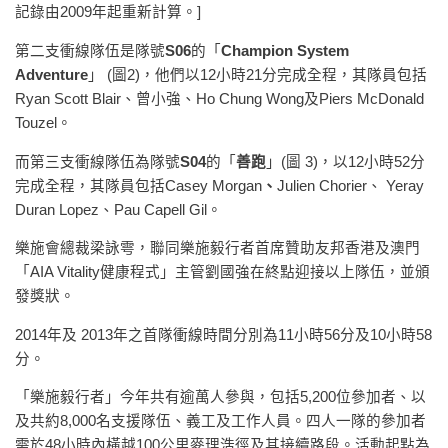
記錄由2009年起重新計算。]
第二支衝線隊伍是隊號
S06
的「
Champion System
Adventure
」 (圖2)，他們以12小時21分完成全程，其隊員包括
Ryan Scott Blair、曾小強、Ho Chung Wong及Piers McDonald
Touzel。
而第三支衝線隊伍為隊號
S04
的「
善跑
」(圖 3)，以12小時52分
完成全程，其隊員包括Casey Morgan
、
Julien Chorier、 Yeray
Duran Lopez、Pau Capell Gil。
樂施會總裁梁詠雩，聯同樂施毅行者首席贊助友邦香港及澳門
「AIA Vitality健康程式」主管劉國強在終點迎接以上隊伍，並頒
發獎狀。
2014年及 2013年之首隊衝線時間分別為11小時56分及10小時58
分。
「樂施毅行者」今年共有逾萬人參與，包括5,200位參加者、以
及共約8,000名支援隊伍、義工及工作人員。四人一隊的參加者
需於48小時內橫越100公里麥理浩徑及其接續路段。活動起點為