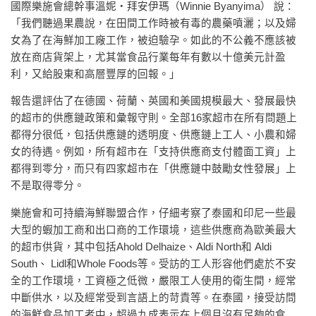
國際樂施會總幹事溫妮‧拜安伊瑪（Winnie Byanyima） 說：
「我們聽過果農說，在田間工作時被有毒的農藥噴灑；以及婦
女為了在海鮮加工廠工作，被迫驗孕。如此的不公義不應該被
放在商店貨架上，尤其當食品行業每年有數以十億美元計盈
利，又給股東和高層豐厚的回報。」
報告還評估了在德國、荷蘭、英國和美國規模最大、發展最快
的超市的供應鏈政策和彙報守則。全部16家超市在所有問題上
都得分很低，包括供應鏈的透明度、供應鏈上工人、小農和婦
女的待遇。例如，所有超市在「支持供應商支付體面工資」上
都得到零分，而只有四家超市在「供應鏈中鼓勵女性發展」上
不是取得零分。
樂施會和可持續海鮮聯盟合作，仔細考察了泰國和印尼一些最
大型的蝦加工商和出口商的工作環境，這些供應商為歐美最大
的超市供貨，其中包括Ahold Delhaize、Aldi North和 Aldi
South、 Lidl和Whole Foods等。受訪的工人形容他們處於不安
全的工作環境，工資極之低微，嚴限工人使用的衛生間，經常
中斷供水，以及經常受到言語上的苛責等。在泰國，接受訪問
的海鮮食品加工者中，超過九成表示在上個月沒有足夠的食