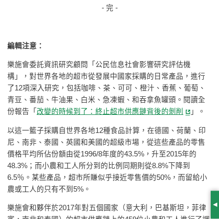
- 完 -
編輯注意：
樂施會委託資訊研究顧問「公民信息社會影響研究評估機
構」，對世界各地的超市從發展中國家採購的日常產品，進行
了12項深入研究，包括咖啡、茶、可可、橙汁、香蕉、葡萄、
青豆、番茄、牛油果、白米、急凍蝦、和吞拿魚罐頭。閱讀全
份報告「
改變的時候到了：終止超市供應鏈背後的剝削
」。
以這一籃子採購自世界各地12種食品計算，在德國、荷蘭、印
尼、南非、泰國、英國和美國的超級市場，從這些產品的零售
價格平均所佔份額由從1996/8年度的43.5%，升至2015年的
48.3%；而小農和工人所分到的比例同期則從8.8%下降到
6.5％。某些產品，超市所賺似乎接近零售價的50%，而留給小
農或工人的只有不到5%。
樂施會和夥伴於2017年對五個國家（意大利，巴基斯坦，菲律
S