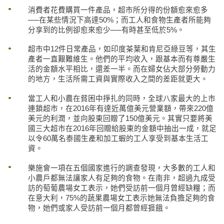
消費者花費購買一件產品，超市所分得的份額愈來愈多
──在某些情況下高達50%；而工人和食物生產者所能夠
分享到的比例卻愈來愈少──有時甚至低於5%。
超市中12件日常產品，如印度茶葉和肯尼亞綠豆等，其生
產者一直艱難維生。他們的平均收入，跟基本而有尊嚴生
活的金額水平相比，還差一半。而在婦女佔大部分勞動力
的地方，生活所需工資與實際收入之間的差距就更大。
當工人和小農在貧困中掙扎的同時，全球八家最大的上市
連鎖超市，在2016年有達近萬億美元營業額，帶來220億
美元的利潤，並向股東回贈了150億美元。其實只要將美
國三大超市在2016年回贈給股東的金額中抽出一成，就足
以令60萬名泰國生產和加工蝦的工人享受到基本生活工
資。
樂施會一項在五個國家進行的調查發現，大多數的工人和
小農戶都無法讓家人有足夠的食物。在南非，超過九成受
訪的萄葡農場女工表示，她們受訪前一個月曾經缺糧；而
在意大利，75%的蔬果農場女工表示她無法負擔足夠的食
物，她們或家人受訪前一個月都曾經捱餓。