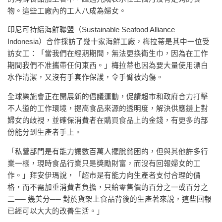
物。這些工廠內的工人八成為婦女。
印尼可持續海鮮聯盟（Sustainable Seafood Alliance
Indonesia）合作採訪了幾十家海鮮工廠，梅拉蒂是其中一位受
訪女工：「當我們在經期期間，無法更換衛生巾，因為在工作
期間我們不准攜帶任何東西。」梅拉蒂也因為要大量使用漂白
水作清潔，又沒有手套作保護，令手臂被灼傷。
全球樂施會正在開展新的倡議運動，促請超市和政府合力打擊
不人道的工作環境，提高食品來源的透明度，解決供應鏈上對
婦女的歧視，並確保消費者在購買食品上的金錢，有更多的部
份能分到生產者手上。
「私營部門是有能力讓數百萬人擺脫貧困的，但與其他許多行
業一樣，現時食品行業只是獎勵財富，而沒有回報婦女的工
作。」拜安伊瑪說，「超市是有能力向生產者支付合理的價
格，而不需加重消費者負擔，只給零售價的百分之一或百分之
二── 幾美分── 對於貨架上食品背後的生產著來說，這些回報
已經可以大大的改善生活。」