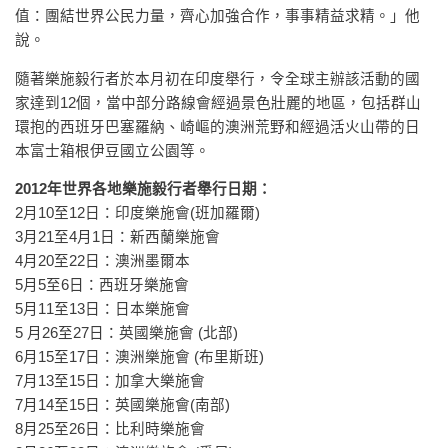
值：團結世界公民力量，齊心加強合作，事事精益求精。」他
說。
隨著樂施毅行者於本月初在印度舉行，令全球主辦該活動的國
家達到12個，當中部分路線會經過景色壯麗的地區，包括群山
環抱的西班牙巴塞羅納、崎嶇的澳洲荒野和經過活火山帶的日
本富士箱根伊豆國立公園等。
2012年世界各地樂施毅行者舉行日期：
2月10至12日：印度樂施會(班加羅爾)
3月21至4月1日：新西蘭樂施會
4月20至22日：澳洲墨爾本
5月5至6日：西班牙樂施會
5月11至13日：日本樂施會
5 月26至27日：英國樂施會 (北部)
6月15至17日：澳洲樂施會 (布里斯班)
7月13至15日：加拿大樂施會
7月14至15日：英國樂施會(南部)
8月25至26日：比利時樂施會