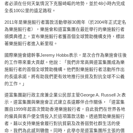
者必須在任何天氣情況下克服崎嶇的地勢，並於48小時內完成
全長100公里的遠足路程。
2011年是樂施毅行者籌款活動舉辦30周年（於2004年正式定名
為樂施毅行者），樂施會和道富集團在最近舉行的樂施毅行者
頒獎典禮上，宣布樂施毅行者獲首個全球贊助機構支持，標誌
著樂施毅行者進入新里程。
國際樂施會總幹事Jeremy Hobbs表示，是次合作為樂施會往後
的工作帶來重大貢獻。他說：「我們非常高興道富集團成為樂
施毅行者的首個全球贊助機構。他們對樂施毅行者活動所作出
的長遠承諾，將有助我們更有效地推行扶貧及對抗全球不公義
的工作。」
道富集團副行政主席兼企業公民部主管George A. Russell Jr.表
示，道富集團與樂施會正式建立長遠夥伴合作關係，「道富集
團自1999年起首次贊助香港樂施毅行者，自此我們在世界各地
的僱員與客戶便全情投入於這項籌款活動。透過贊助樂施毅行
者，藉以支持樂施會履行對抗貧窮及改善弱勢社群生活的使
命，我們為此感到驕傲。同時，此舉亦是道富集團所主張的價