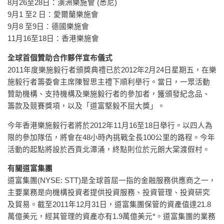
8月26至28日：澳洲樂施會 (悉尼)
9月1 至2 日：愛爾蘭樂施會
9月8 至9日：德國樂施會
11月16至18日：香港樂施會
全球首個贊助合作夥伴宣布儀式
2011年度樂施毅行者頒獎典禮已於2012年2月24日星期五，在樂
施毅行者籌委會主席陳智思主禮下順利舉行。當日，一眾活動
贊助機構、支持機構及樂施毅行者的參加者，獲頒發紀念品、
籌款及競賽獎項，以及「道富堅毅不屈大獎」。
今年香港樂施毅行者將於2012年11月16至18日舉行。以四人為
限的參加隊伍，將會在48小時內挑戰全長100公里的路程。今年
活動的起點將設於西貢北潭涌，終點則位於元朗大棠渡假村。
有關道富集團
道富集團(NYSE: STT)是全球首屈一指的金融服務供應商之一，
主要業務是向機構投資者提供投資服務、投資管理、投資研究
及貿易。截至2011年12月31日，道富集團保管的資產值達21.8
萬億美元，經其管理的資產亦有1.9萬億美元*。道富集團的業務