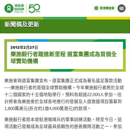
香港樂施會
目錄
開始主要內容
新聞稿及更新
2012年2月27日
樂施毅行者踏進新里程 道富集團成為首個全
球贊助機構
樂施會與道富集團宣布，道富集團正式成為著名遠足籌款活動
──樂施毅行者的首個全球贊助機構。今年樂施毅行者將於全球
十二個國家的十五個地點舉行，預料有超過22,000人參加，估
計將會為樂施會於全球各地推行的發展及人道救援項目籌募到
1,800萬美元(折合約1億4,000萬港元)的款項。
樂施毅行者原本是駐港啹喀兵的軍事訓練活動，時至今日，這
項活動已發展成為全球最具挑戰性的慈善團隊活動之一，參加