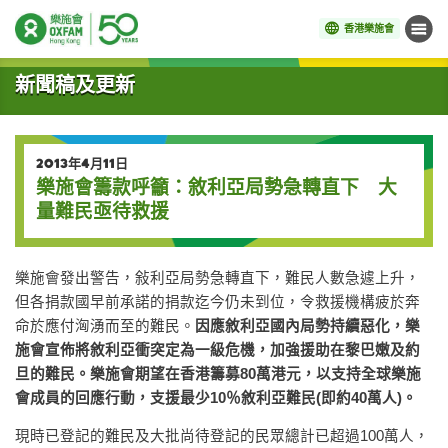
香港樂施會
目錄
開始主要內容
新聞稿及更新
2013年4月11日
樂施會籌款呼籲：敘利亞局勢急轉直下 大
量難民亟待救援
樂施會發出警告，敍利亞局勢急轉直下，難民人數急遽上升，
但各捐款國早前承諾的捐款迄今仍未到位，令救援機構疲於奔
命於應付洶湧而至的難民。
因應敘利亞國內局勢持續惡化，樂
施會宣佈將敘利亞衝突定為一級危機，加強援助在黎巴嫩及約
旦的難民。樂施會期望在香港籌募
80
萬港元，以支持全球樂施
會成員的回應行動，支援最少
10
％敘利亞難民
(
即約
40
萬人
)
。
現時已登記的難民及大批尚待登記的民眾總計已超過100萬人，