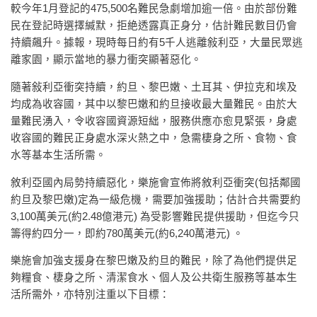
較今年1月登記的475,500名難民急劇增加逾一倍。由於部份難
民在登記時選擇緘默，拒絶透露真正身分，估計難民數目仍會
持續飆升。據報，現時每日約有5千人逃離敍利亞，大量民眾逃
離家園，顯示當地的暴力衝突顯著惡化。
隨著敍利亞衝突持續，約旦、黎巴嫩、土耳其、伊拉克和埃及
均成為收容國，其中以黎巴嫩和約旦接收最大量難民。由於大
量難民湧入，令收容國資源短絀，服務供應亦愈見緊張，身處
收容國的難民正身處水深火熱之中，急需棲身之所、食物、食
水等基本生活所需。
敘利亞國內局勢持續惡化，樂施會宣佈將敘利亞衝突(包括鄰國
約旦及黎巴嫩)定為一級危機，需要加強援助；估計合共需要約
3,100萬美元(約2.48億港元) 為受影響難民提供援助，但迄今只
籌得約四分一，即約780萬美元(約6,240萬港元) 。
樂施會加強支援身在黎巴嫩及約旦的難民，除了為他們提供足
夠糧食、棲身之所、清潔食水、個人及公共衛生服務等基本生
活所需外，亦特別注重以下目標：