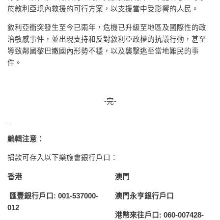
於敘利亞境內救援的可行方案，以支援當中受影響的人民。
敘利亞衝突發生至今已兩年，危機已升級至地區及國際性的政
治敏感事件，並出現支持和反對敘利亞政權的抗議行動，甚至
導致鄰國黎巴嫩國內形勢不穩，以及襲擊逃至當地難民的事
件。
-完-
編輯注意：
捐款可存入以下樂施會銀行戶口：
香港
澳門
匯豐銀行戶口
: 001-537000-
澳門永亨銀行戶口
012
港幣來往戶口
: 060-007428-