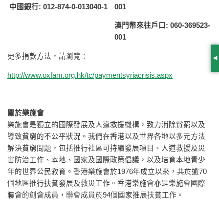
中國銀行
: 012-874-0-013040-1
001
澳門幣來往戶口
: 060-369523-
001
更多捐款方法，請瀏覽：
S
http://www.oxfam.org.hk/tc/paymentsyriacrisis.aspx
關於樂施會
樂施會是獨立的國際發展及人道救援機構，致力消除貧窮以及
導致貧窮的不公平狀況。我們在香港以及世界各地以多元方法
解決貧窮問題，包括推行社區可持續發展項目、人道救援及災
害防治工作、本地、國家及國際政策倡議，以及培育本地青少
年的世界公民教育。香港樂施會於1976年成立以來，共於逾70
個地區推行扶貧發展及救災工作。香港樂施會亦是樂施會國際
聯會的創會成員，聯會成員於94個國家推展扶貧工作。