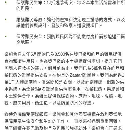
保護難民生命：包括逃離衝突、缺乏基本生活所需和住所
的難民。
維護難民尊嚴：讓他們選擇和決定現金援助的方式，以及
讓他們參與設計、發放和監察人道救援項目。
保障難民安全：預防難民因為不能繳付房租而被迫返回衝
突地區。
樂施會自去年5月開始已為8,500名在黎巴嫩和約旦的難民提供
食物和衛生用具，也為黎巴嫩的本土機構提供培訓，提升它們
回應人道救援的能力。到目前為止，我們已為6萬名身在約旦和
黎巴嫩的難民提供支援。在約旦的Zaatari難民營，我們為超過1
萬1千人興建廁所、淋浴間和洗衣間，以及計劃興建一個新的供
水系統，為全營9萬名難民提供清潔食水；在黎巴嫩，樂施會和
本土夥伴合作，為難民提供保暖衣物、床褥、毛毯、暖爐、地
毯、廚房用具、衛生包，以及防風防水的膠墊。
縱使危機備受傳媒報導，樂施會和其他國際機構在敘利亞當地
保障民眾生命安全和生計的工作，一直以來卻遇到重重困難。
除了繼續在黎巴嫩及約旦為難民加強援助外，樂施會亦正尋求