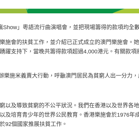
ny瘋Show」粵語流行曲演唱會，並把現場籌得的款項均
樂施會的扶貧工作，並介紹已正式成立的澳門樂施會。她
踴躍支持下，當晚共籌得款項超過4,000港元。有關款
門舉辦樂施米義賣大行動，呼籲澳門居民為貧窮人出一分力
窮以及導致貧窮的不公平狀況。我們在香港以及世界各
以及培育青少年的世界公民教育。香港樂施會於1976年
於92個國家推展扶貧工作。