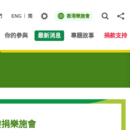
主題
們
ENG
简
香港樂施會
打開網
分
你的參與
最新消息
專題故事
捐款支持
撥捐樂施會