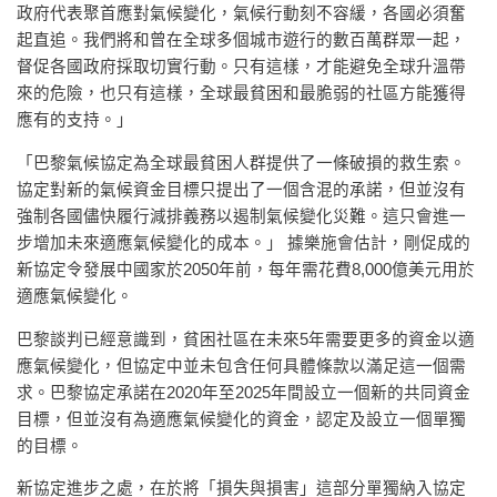
政府代表聚首應對氣候變化，氣候行動刻不容緩，各國必須奮
起直追。我們將和曾在全球多個城市遊行的數百萬群眾一起，
督促各國政府採取切實行動。只有這樣，才能避免全球升溫帶
來的危險，也只有這樣，全球最貧困和最脆弱的社區方能獲得
應有的支持。」
「巴黎氣候協定為全球最貧困人群提供了一條破損的救生索。
協定對新的氣候資金目標只提出了一個含混的承諾，但並沒有
強制各國儘快履行減排義務以遏制氣候變化災難。這只會進一
步增加未來適應氣候變化的成本。」 據樂施會估計，剛促成的
新協定令發展中國家於2050年前，每年需花費8,000億美元用於
適應氣候變化。
巴黎談判已經意識到，貧困社區在未來5年需要更多的資金以適
應氣候變化，但協定中並未包含任何具體條款以滿足這一個需
求。巴黎協定承諾在2020年至2025年間設立一個新的共同資金
目標，但並沒有為適應氣候變化的資金，認定及設立一個單獨
的目標。
新協定進步之處，在於將「損失與損害」這部分單獨納入協定