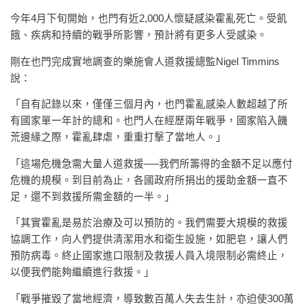
今年4月下旬開始，也門有近2,000人懷疑感染霍亂死亡。受飢
餓、疾病和持續的戰爭所影響，預計將有更多人受感染。
剛在也門完成實地調查的樂施會人道救援總監Nigel Timmins
說：
「自有記錄以來，僅僅三個月內，也門霍亂感染人數超越了所
有國家單一年計的總和。也門人在經歷兩年戰爭，國家陷入饑
荒邊緣之際，霍亂肆虐，重重打擊了當地人。」
「這場危機急需大量人道救援──我們所籌得的金額不足以應付
危機的規模。到目前為止，各國政府所捐出的援助金額一直不
足，還不到救援所需金額的一半。」
「其實霍亂是易於治療及可以預防的。我們需要大規模的救援
協調工作，向人們提供清潔用水和衛生設施，如肥皂，讓人們
預防病毒。終止國家進口限制及救援人員入境限制必需終止，
以便我們能夠繼續進行救援。」
「戰爭摧毀了當地經濟，導致數百萬人失去生計，亦迫使300萬