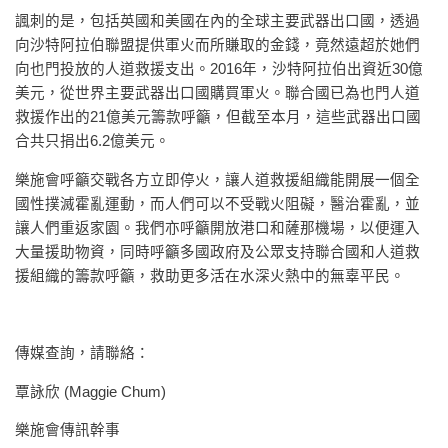
諷刺的是，包括英國和美國在內的全球主要武器出口國，透過
向沙特阿拉伯聯盟提供軍火而所賺取的金錢，竟然遠超於她們
向也門投放的人道救援支出。2016年，沙特阿拉伯出資近30億
美元，從世界主要武器出口國購買軍火。聯合國已為也門人道
救援作出的21億美元籌款呼籲，但截至本月，這些武器出口國
合共只捐出6.2億美元。
樂施會呼籲交戰各方立即停火，讓人道救援組織能開展一個全
國性撲滅霍亂運動，而人們可以不受戰火阻礙，醫治霍亂，並
讓人們重返家園。我們亦呼籲開放港口和薩那機場，以便運入
大量援助物資，同時呼籲多國政府及公眾支持聯合國和人道救
援組織的籌款呼籲，救助更多活在水深火熱中的無辜平民。
傳媒查詢，請聯絡：
覃詠欣 (Maggie Chum)
樂施會傳訊幹事