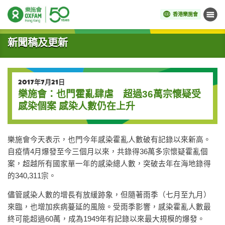
香港樂施會
目錄
開始主要內容
新聞稿及更新
2017年7月21日
樂施會：也門霍亂肆虐 超過36萬宗懷疑受
感染個案 感染人數仍在上升
樂施會今天表示，也門今年感染霍亂人數破有記錄以來新高。
自疫情4月爆發至今三個月以來，共錄得36萬多宗懷疑霍亂個
案，超越所有國家單一年的感染總人數，突破去年在海地錄得
的340,311宗。
儘管感染人數的增長有放緩跡象，但隨著雨季（七月至九月）
來臨，也增加疾病蔓延的風險。受雨季影響，感染霍亂人數最
終可能超過60萬，成為1949年有記錄以來最大規模的爆發。