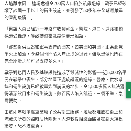
人逃離家園。 這場危機令700萬人口陷於飢餓邊緣。戰爭已經破
壞了該國一半以上的衛生設施，並引發了50多年來全球最嚴重
的霍亂疫情。」
「醫護人員已經近一年沒有收到薪金。醫院、港口、道路和橋
樑遭受轟炸，導致撲滅霍亂疫情更形艱鉅。」
「那些提供武器和軍事支持的國家，如美國和英國，正為此戰
爭火上加油，令整個也門陷入無止境的災難。難以想像也門在
完全崩潰之前可以支撐多久。」
戰爭對也門人民及基礎設施造成了毀滅性的影響──近5,000名平
民在戰爭中喪生，部分地區正處於饑荒的邊緣。醫療、供水系
統和衛生設施已經被轟炸到崩潰的地步，令1,500多萬人無法獲
S
得清潔飲用水和衛生設施。數百萬人陷入飢餓，三餐不繼，急
需援助。
由於兩年戰爭嚴重破壞了公共衛生服務，垃圾都堆放在街上和
流離失所者的臨時居所附近。人道救援組織面臨著霍亂大規模
爆發，恐不堪重負。