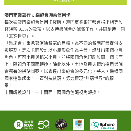
澳門商業銀行
x
樂施會
聯乘信用卡
每次憑澳門樂施會信用卡簽賬，澳門商業銀行都會捐出相等於
簽賬額
0.3%
的款項，以支持樂施會的滅貧工作，共同創造一個
「無窮世界」。
「樂施會」秉承著消除貧窮的目標，為不同的貧困群體提供支
援服務，是次卡面設計以小農形象作為主體，設計出兩個小農
角色，可可小農與稻米小農，並將兩個角色印刷於同一個卡面
上，隨視角不同而轉換。除此以外，土地及農夫帽均採用樂施
會獨有的拼貼圖案，以表達出樂施會的多元化，將人，機構同
國家連繫起來，一齊對抗貧窮，努力實現“無窮世界”的願
景！
卡面轉換設計，一卡兩面，兩個角色隨視角轉換。