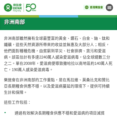
香港樂施會
目錄
開始主要內容
非洲南部
非洲南部雖然擁有全球最豐富的黃金、鑽石、白金、鈾、鈦和
鐵礦，這些天然資源所帶來的收益並無惠及大部分人；相反，
他們面對種種危機，由貧窮到旱災、社會排擠、貪污和愛滋
病。該區估計有多達2240萬人感染愛滋病毒，佔全球總數三分
之二。單在2008年，愛滋病便導致撒哈拉以南地區約140萬人死
亡，190萬人感染愛滋病毒。
樂施會在非洲南部的工作重點，是在馬拉維、莫桑比克和贊比
亞長期糧食供應不穩，以及愛滋病蔓延的環境下，提供可持續
生計和保障。
這些工作包括：
通過有效解決長期糧食供應不穩和愛滋病的項目滅貧