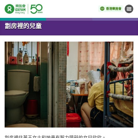
香港樂施會
目錄
開始主要內容
劏房裡的兒童
劏房裡住著王女士和她患有智力障礙的女兒欣欣。