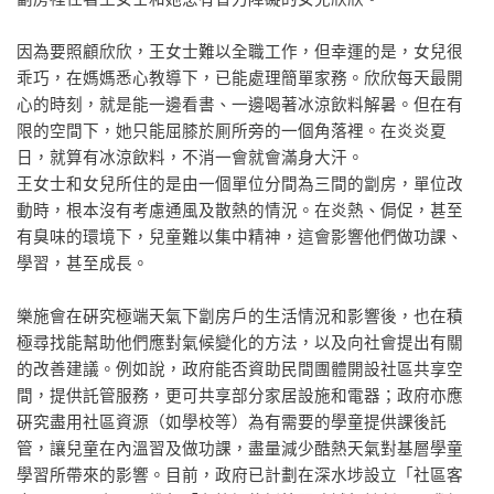
因為要照顧欣欣，王女士難以全職工作，但幸運的是，女兒很
乖巧，在媽媽悉心教導下，已能處理簡單家務。欣欣每天最開
心的時刻，就是能一邊看書、一邊喝著冰涼飲料解暑。但在有
限的空間下，她只能屈膝於厠所旁的一個角落裡。在炎炎夏
日，就算有冰涼飲料，不消一會就會滿身大汗。
王女士和女兒所住的是由一個單位分間為三間的劏房，單位改
動時，根本沒有考慮通風及散熱的情況。在炎熱、侷促，甚至
有臭味的環境下，兒童難以集中精神，這會影響他們做功課、
學習，甚至成長。
樂施會在硏究極端天氣下劏房戶的生活情況和影響後，也在積
極尋找能幫助他們應對氣候變化的方法，以及向社會提出有關
的改善建議。例如說，政府能否資助民間團體開設社區共享空
間，提供託管服務，更可共享部分家居設施和電器；政府亦應
硏究盡用社區資源（如學校等）為有需要的學童提供課後託
管，讓兒童在內溫習及做功課，盡量減少酷熱天氣對基層學童
學習所帶來的影響。目前，政府已計劃在深水埗設立「社區客